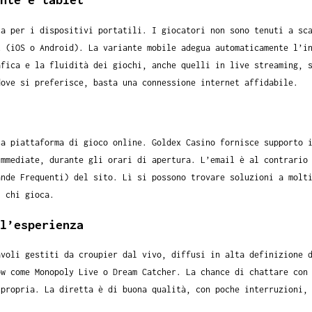
ta per i dispositivi portatili. I giocatori non sono tenuti a sc
t (iOS o Android). La variante mobile adegua automaticamente l’i
afica e la fluidità dei giochi, anche quelli in live streaming, 
dove si preferisce, basta una connessione internet affidabile.
na piattaforma di gioco online. Goldex Casino fornisce supporto 
immediate, durante gli orari di apertura. L’email è al contrario
ande Frequenti) del sito. Lì si possono trovare soluzioni a molt
i chi gioca.
l’esperienza
avoli gestiti da croupier dal vivo, diffusi in alta definizione 
ow come Monopoly Live o Dream Catcher. La chance di chattare con
 propria. La diretta è di buona qualità, con poche interruzioni,