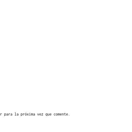
ssentiel au casino DudeSpin en France
upiês Reais em Portugal
r para la próxima vez que comente.