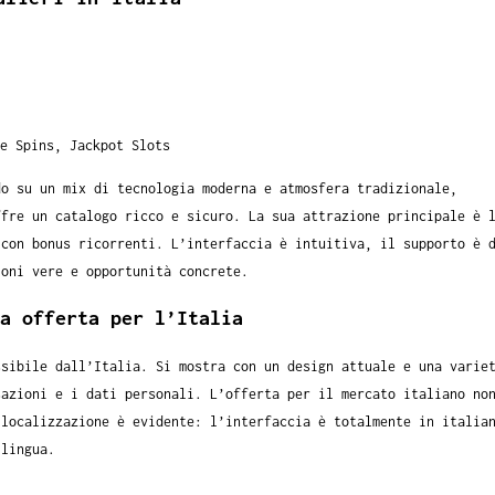
do su un mix di tecnologia moderna e atmosfera tradizionale,
htt
ffre un catalogo ricco e sicuro. La sua attrazione principale è 
 con bonus ricorrenti. L’interfaccia è intuitiva, il supporto è 
ioni vere e opportunità concrete.
a offerta per l’Italia
ssibile dall’Italia. Si mostra con un design attuale e una varie
sazioni e i dati personali. L’offerta per il mercato italiano no
 localizzazione è evidente: l’interfaccia è totalmente in italia
 lingua.