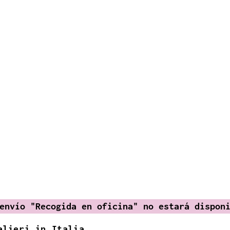
envío "Recogida en oficina" no estará dispon
alieri in Italia