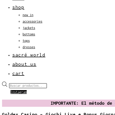
shop
new in
accessories
jackets
bottoms
tops
dresses
sacré world
about us
cart
Búsqueda
de
Instagram
productos
IMPORTANTE: El método de 
Goldex Casino – Giochi Live e Bonus Giorn