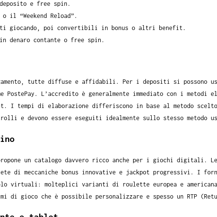
deposito e free spin.
 o il “Weekend Reload”.
ti giocando, poi convertibili in bonus o altri benefit.
in denaro contante o free spin.
gamento, tutte diffuse e affidabili. Per i depositi si possono u
me PostePay. L’accredito è generalmente immediato con i metodi e
et. I tempi di elaborazione differiscono in base al metodo scelt
trolli e devono essere eseguiti idealmente sullo stesso metodo u
ino
propone un catalogo davvero ricco anche per i giochi digitali. L
lete di meccaniche bonus innovative e jackpot progressivi. I for
olo virtuali: molteplici varianti di roulette europea e american
tmi di gioco che è possibile personalizzare e spesso un RTP (Ret
nte e tablet