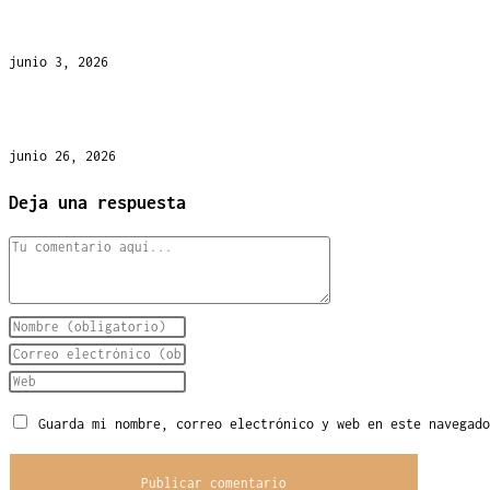
Chaque rotation compte, chaque participant est e
junio 3, 2026
Casina Casino Casino ao Vivo: Jogo Seguro com Cr
junio 26, 2026
Deja una respuesta
Comentario
Introduce
tu
Introduce
nombre
tu
Introduce
o
dirección
la
Guarda mi nombre, correo electrónico y web en este navegado
nombre
de
URL
de
correo
de
usuario
electrónico
tu