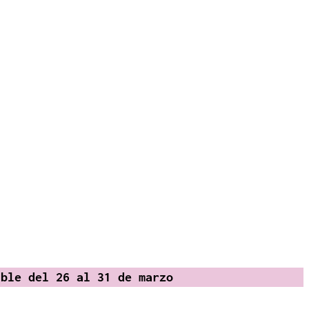
ible del 26 al 31 de marzo