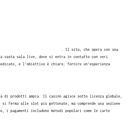
ps://goldexcasino.eu.com/it-it/
. Il sito, che opera con una
la vasta sala live, dove si entra in contatto con veri
dedicato, e l’obiettivo è chiaro: fornire un’esperienza
tà di prodotti ampia. Il casinò agisce sotto licenza globale,
n si ferma alle slot più gettonate, ma comprende una sezione
no, i pagamenti includono metodi popolari come le carte