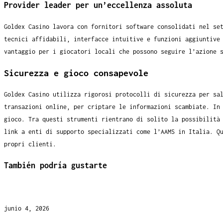
Provider leader per un’eccellenza assoluta
Goldex Casino lavora con fornitori software consolidati nel se
tecnici affidabili, interfacce intuitive e funzioni aggiuntive
vantaggio per i giocatori locali che possono seguire l’azione 
Sicurezza e gioco consapevole
Goldex Casino utilizza rigorosi protocolli di sicurezza per sa
transazioni online, per criptare le informazioni scambiate. In
gioco. Tra questi strumenti rientrano di solito la possibilità
link a enti di supporto specializzati come l’AAMS in Italia. Q
propri clienti.
También podría gustarte
Rich Royal Casino – Fantastische Spiele, große B
junio 4, 2026