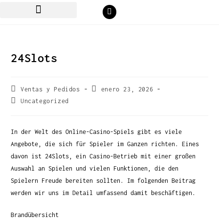
24Slots
Ventas y Pedidos
enero 23, 2026
Uncategorized
In der Welt des Online-Casino-Spiels gibt es viele
Angebote, die sich für Spieler im Ganzen richten. Eines
davon ist 24Slots, ein Casino-Betrieb mit einer großen
Auswahl an Spielen und vielen Funktionen, die den
Spielern Freude bereiten sollten. Im folgenden Beitrag
werden wir uns im Detail umfassend damit beschäftigen.
Brandübersicht