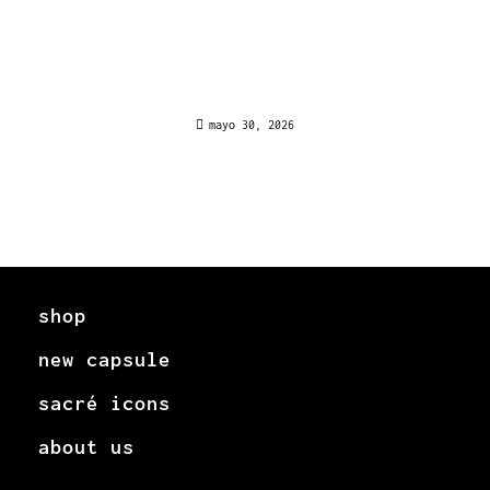
Westace Casino platform Provides Secure
Deposits and Fast Withdrawals in New Zealand
mayo 30, 2026
shop
new capsule
sacré icons
about us