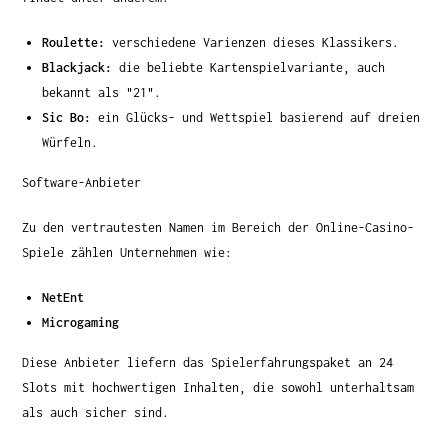
Roulette:
verschiedene Varienzen dieses Klassikers.
Blackjack:
die beliebte Kartenspielvariante, auch
bekannt als "21".
Sic Bo:
ein Glücks- und Wettspiel basierend auf dreien
Würfeln.
Software-Anbieter
Zu den vertrautesten Namen im Bereich der Online-Casino-
Spiele zählen Unternehmen wie:
NetEnt
Microgaming
Diese Anbieter liefern das Spielerfahrungspaket an 24
Slots mit hochwertigen Inhalten, die sowohl unterhaltsam
als auch sicher sind.