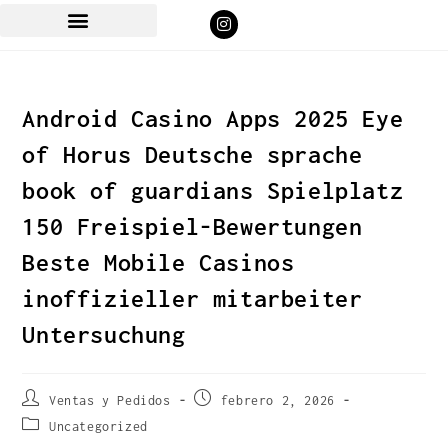
Android Casino Apps 2025 Eye
of Horus Deutsche sprache
book of guardians Spielplatz
150 Freispiel-Bewertungen
Beste Mobile Casinos
inoffizieller mitarbeiter
Untersuchung
Ventas y Pedidos
febrero 2, 2026
Uncategorized