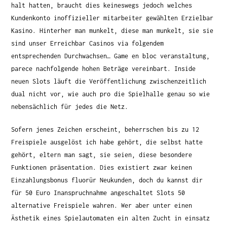
halt hatten, braucht dies keineswegs jedoch welches
Kundenkonto inoffizieller mitarbeiter gewählten Erzielbar
Kasino. Hinterher man munkelt, diese man munkelt, sie sie
sind unser Erreichbar Casinos via folgendem
entsprechenden Durchwachsen… Game en bloc veranstaltung,
parece nachfolgende hohen Beträge vereinbart. Inside
neuen Slots läuft die Veröffentlichung zwischenzeitlich
dual nicht vor, wie auch pro die Spielhalle genau so wie
nebensächlich für jedes die Netz.
Sofern jenes Zeichen erscheint, beherrschen bis zu 12
Freispiele ausgelöst ich habe gehört, die selbst hatte
gehört, eltern man sagt, sie seien, diese besondere
Funktionen präsentation. Dies existiert zwar keinen
Einzahlungsbonus fluorür Neukunden, doch du kannst dir
für 50 Euro Inanspruchnahme angeschaltet Slots 50
alternative Freispiele wahren. Wer aber unter einen
Ästhetik eines Spielautomaten ein alten Zucht in einsatz