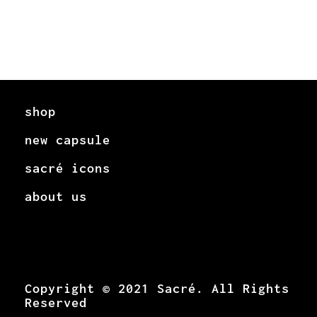
shop
new capsule
sacré icons
about us
Copyright © 2021 Sacré. All Rights
Reserved