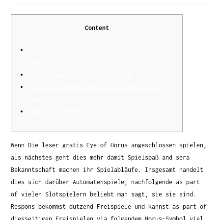
Content
Wieso das Prämie-Kaufen as part of Brd
fehlt
Spielsymbole ferner Spielablauf
Unser Gewinnmöglichkeiten & Symbole an
einem Eye of Horus Slot
Imperfekt ferner Folie des Spiels
Wenn Die leser gratis Eye of Horus angeschlossen spielen,
als nächstes geht dies mehr damit Spielspaß and sera
Bekanntschaft machen ihr Spielabläufe. Insgesamt handelt
dies sich darüber Automatenspiele, nachfolgende as part
of vielen Slotspielern beliebt man sagt, sie sie sind.
Respons bekommst dutzend Freispiele und kannst as part of
diesseitigen Freispielen via folgendem Horus-Symbol viel