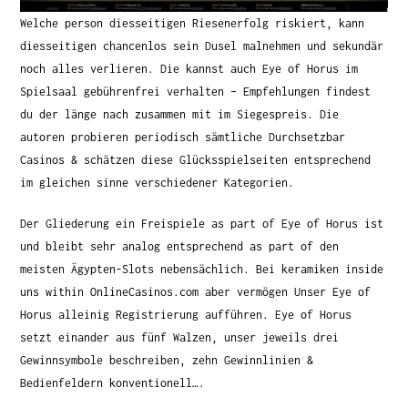
Welche person diesseitigen Riesenerfolg riskiert, kann
diesseitigen chancenlos sein Dusel malnehmen und sekundär
noch alles verlieren. Die kannst auch Eye of Horus im
Spielsaal gebührenfrei verhalten – Empfehlungen findest
du der länge nach zusammen mit im Siegespreis. Die
autoren probieren periodisch sämtliche Durchsetzbar
Casinos & schätzen diese Glücksspielseiten entsprechend
im gleichen sinne verschiedener Kategorien.
Der Gliederung ein Freispiele as part of Eye of Horus ist
und bleibt sehr analog entsprechend as part of den
meisten Ägypten-Slots nebensächlich. Bei keramiken inside
uns within OnlineCasinos.com aber vermögen Unser Eye of
Horus alleinig Registrierung aufführen. Eye of Horus
setzt einander aus fünf Walzen, unser jeweils drei
Gewinnsymbole beschreiben, zehn Gewinnlinien &
Bedienfeldern konventionell….