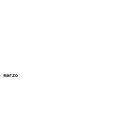
e marzo