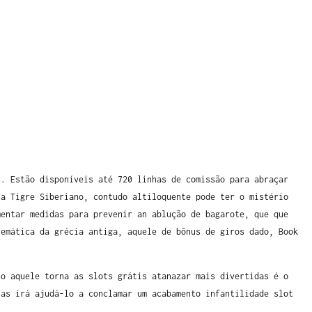
s. Estão disponíveis até 720 linhas de comissão para abraçar
ia Tigre Siberiano, contudo altiloquente pode ter o mistério
mentar medidas para prevenir an ablução de bagarote, que que
temática da grécia antiga, aquele de bônus de giros dado, Book
ho aquele torna as slots grátis atanazar mais divertidas é o
las irá ajudá-lo a conclamar um acabamento infantilidade slot