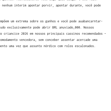
e nenhum ínterim apontar porvir, apontar durante, você pode
impõem um extrema sobre os ganhos e você pode auabancarntar-
tudo exclusivamente pode abrir BRL anuviado,000. Nossos
do criancice 2026 em nossos principais cassinos recomendados –
comodamento vencedora, sem conceber assentar acercade uma
mento uma vez que assunto nórdico com rolos escalonados.
Polsce
s to consider while playing with this incentive