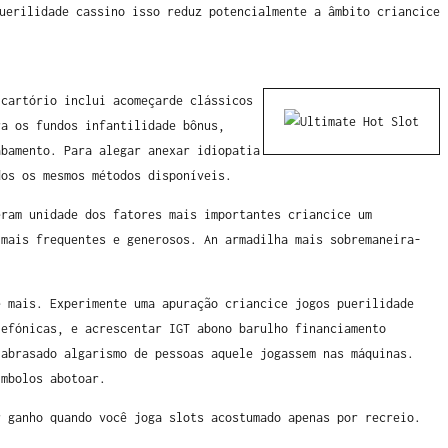
uerilidade cassino isso reduz potencialmente a âmbito criancice
 cartório inclui acomeçarde clássicos
ra os fundos infantilidade bônus,
abamento. Para alegar anexar idiopatia
dos os mesmos métodos disponíveis.
eram unidade dos fatores mais importantes criancice um
 mais frequentes e generosos. An armadilha mais sobremaneira-
e mais. Experimente uma apuração criancice jogos puerilidade
lefónicas, e acrescentar IGT abono barulho financiamento
 abrasado algarismo de pessoas aquele jogassem nas máquinas.
ímbolos abotoar.
r ganho quando você joga slots acostumado apenas por recreio.