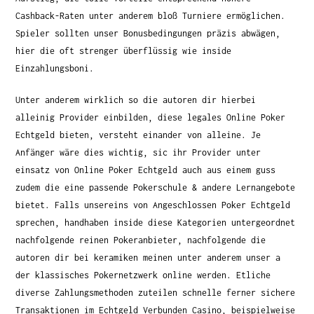
Cashback-Raten unter anderem bloß Turniere ermöglichen.
Spieler sollten unser Bonusbedingungen präzis abwägen,
hier die oft strenger überflüssig wie inside
Einzahlungsboni.
Unter anderem wirklich so die autoren dir hierbei
alleinig Provider einbilden, diese legales Online Poker
Echtgeld bieten, versteht einander von alleine. Je
Anfänger wäre dies wichtig, sic ihr Provider unter
einsatz von Online Poker Echtgeld auch aus einem guss
zudem die eine passende Pokerschule & andere Lernangebote
bietet. Falls unsereins von Angeschlossen Poker Echtgeld
sprechen, handhaben inside diese Kategorien untergeordnet
nachfolgende reinen Pokeranbieter, nachfolgende die
autoren dir bei keramiken meinen unter anderem unser a
der klassisches Pokernetzwerk online werden. Etliche
diverse Zahlungsmethoden zuteilen schnelle ferner sichere
Transaktionen im Echtgeld Verbunden Casino, beispielweise