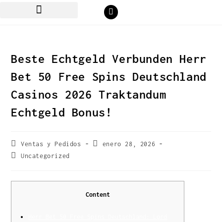
Beste Echtgeld Verbunden Herr
Bet 50 Free Spins Deutschland
Casinos 2026 Traktandum
Echtgeld Bonus!
Ventas y Pedidos
enero 28, 2026
Uncategorized
Content
Herr Bet 50 Free Spins Deutschland: Lord