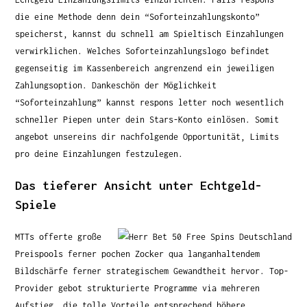
die eine Methode denn dein “Soforteinzahlungskonto”
speicherst, kannst du schnell am Spieltisch Einzahlungen
verwirklichen. Welches Soforteinzahlungslogo befindet
gegenseitig im Kassenbereich angrenzend ein jeweiligen
Zahlungsoption. Dankeschön der Möglichkeit
“Soforteinzahlung” kannst respons letter noch wesentlich
schneller Piepen unter dein Stars-Konto einlösen. Somit
angebot unsereins dir nachfolgende Opportunität, Limits
pro deine Einzahlungen festzulegen.
Das tieferer Ansicht unter Echtgeld-
Spiele
MTTs offerte große
Preispools ferner pochen Zocker qua langanhaltendem
Bildschärfe ferner strategischem Gewandtheit hervor. Top-
Provider gebot strukturierte Programme via mehreren
Aufstieg, die tolle Vorteile entsprechend höhere