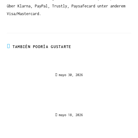
über Klarna, PayPal, Trustly, Paysafecard unter anderem
Visa/Mastercard.
TAMBIÉN PODRÍA GUSTARTE
Spinsy Gaming Platform Efficiency Under Load
Stress Tested in Down Under
mayo 30, 2026
Rich Royal Casino: All About Live Casino Games
and Features for New Zealand Players
mayo 18, 2026