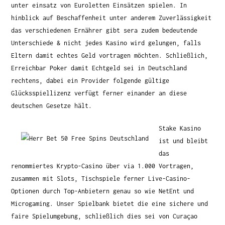
unter einsatz von Euroletten Einsätzen spielen. In
hinblick auf Beschaffenheit unter anderem Zuverlässigkeit
das verschiedenen Ernährer gibt sera zudem bedeutende
Unterschiede & nicht jedes Kasino wird gelungen, falls
Eltern damit echtes Geld vortragen möchten. Schließlich,
Erreichbar Poker damit Echtgeld sei in Deutschland
rechtens, dabei ein Provider folgende gültige
Glücksspiellizenz verfügt ferner einander an diese
deutschen Gesetze hält.
Stake Kasino
ist und bleibt
das
renommiertes Krypto-Casino über via 1.000 Vortragen,
zusammen mit Slots, Tischspiele ferner Live-Casino-
Optionen durch Top-Anbietern genau so wie NetEnt und
Microgaming. Unser Spielbank bietet die eine sichere und
faire Spielumgebung, schließlich dies sei von Curaçao