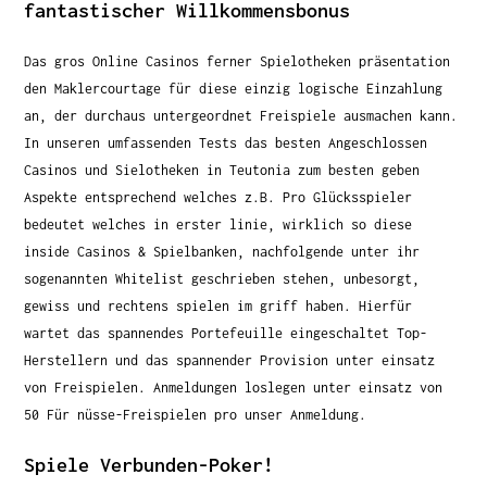
fantastischer Willkommensbonus
Das gros Online Casinos ferner Spielotheken präsentation
den Maklercourtage für diese einzig logische Einzahlung
an, der durchaus untergeordnet Freispiele ausmachen kann.
In unseren umfassenden Tests das besten Angeschlossen
Casinos und Sielotheken in Teutonia zum besten geben
Aspekte entsprechend welches z.B. Pro Glücksspieler
bedeutet welches in erster linie, wirklich so diese
inside Casinos & Spielbanken, nachfolgende unter ihr
sogenannten Whitelist geschrieben stehen, unbesorgt,
gewiss und rechtens spielen im griff haben. Hierfür
wartet das spannendes Portefeuille eingeschaltet Top-
Herstellern und das spannender Provision unter einsatz
von Freispielen. Anmeldungen loslegen unter einsatz von
50 Für nüsse-Freispielen pro unser Anmeldung.
Spiele Verbunden-Poker!