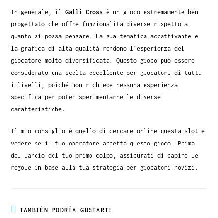
In generale, il
Galli Cross
è un gioco estremamente ben
progettato che offre funzionalità diverse rispetto a
quanto si possa pensare. La sua tematica accattivante e
la grafica di alta qualità rendono l’esperienza del
giocatore molto diversificata. Questo gioco può essere
considerato una scelta eccellente per giocatori di tutti
i livelli, poiché non richiede nessuna esperienza
specifica per poter sperimentarne le diverse
caratteristiche.
Il mio consiglio è quello di cercare online questa slot e
vedere se il tuo operatore accetta questo gioco. Prima
del lancio del tuo primo colpo, assicurati di capire le
regole in base alla tua strategia per giocatori novizi.
TAMBIÉN PODRÍA GUSTARTE