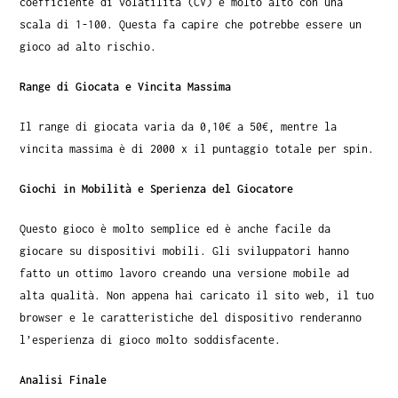
coefficiente di volatilità (CV) è molto alto con una
scala di 1-100. Questa fa capire che potrebbe essere un
gioco ad alto rischio.
Range di Giocata e Vincita Massima
Il range di giocata varia da 0,10€ a 50€, mentre la
vincita massima è di 2000 x il puntaggio totale per spin.
Giochi in Mobilità e Sperienza del Giocatore
Questo gioco è molto semplice ed è anche facile da
giocare su dispositivi mobili. Gli sviluppatori hanno
fatto un ottimo lavoro creando una versione mobile ad
alta qualità. Non appena hai caricato il sito web, il tuo
browser e le caratteristiche del dispositivo renderanno
l’esperienza di gioco molto soddisfacente.
Analisi Finale