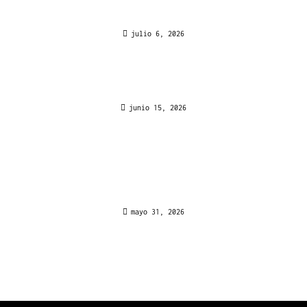
casinoperfektion hos oss i Sverige idag
julio 6, 2026
Real Money Games and Jackpots at Wolf Casino
junio 15, 2026
Casino Skyhills agréé, protégé et prêt à vous
accueillir en Belgique
mayo 31, 2026