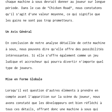
chaque machine à sous devrait donner au joueur sur longue
période. Dans le cas de "Chicken Road", nous constatons
qu’il s’agit d’une valeur moyenne, ce qui signifie que
les gains ne sont pas trop prometteurs.
Un Avis Général
En conclusion de notre analyse détaillée de cette machine
à sous, nous pouvons dire qu'elle offre des possibilités
intéressantes. Si elle s’offre également comme un jeu
ludique et accrocheur qui pourra divertir n’importe quel
type de joueurs.
Mise en Forme Globale
Lorsqu’il est question d’autres éléments à prendre en
compte avant l’apparition sur la scène du joueur, nous
avons constaté que les développeurs ont bien réfléchi à
tous ces détails, offrant donc une machine à sous qui