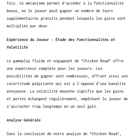
fois. Ce mécanisme permet d’accéder à la fonctionnalité
bonus, où le joueur peut gagner un nombre de tours
supplémentaires gratuits pendant lesquels les gains sont
multipliés par deux.
Expérience du Joueur : Étude des Fonctionnalités et
Volatilité
Le gameplay fluide et engageant de "Chicken Road" offre
une expérience complète pour les joueurs. Les
possibilités de gagner sont nombreuses, offrant ainsi une
incertitude palpitante qui est à l’opposé d’une banalité
ennuyeuse. La volatilité moyenne signifie que les gains
et pertes échangent régulièrement, empêchant le joueur de
s’accrocher trop longtemps en un seul gain.
Analyse Générale
Dans la conclusion de notre analyse de "Chicken Road",