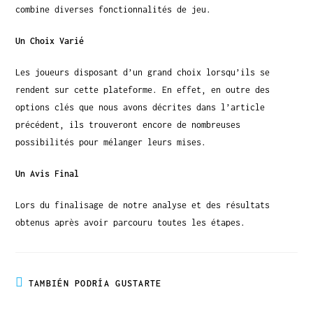
combine diverses fonctionnalités de jeu.
Un Choix Varié
Les joueurs disposant d’un grand choix lorsqu’ils se
rendent sur cette plateforme. En effet, en outre des
options clés que nous avons décrites dans l’article
précédent, ils trouveront encore de nombreuses
possibilités pour mélanger leurs mises.
Un Avis Final
Lors du finalisage de notre analyse et des résultats
obtenus après avoir parcouru toutes les étapes.
TAMBIÉN PODRÍA GUSTARTE
Prank Casino låter dig ta del av