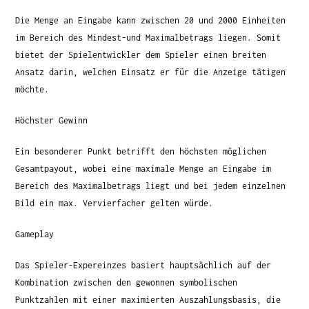
Die Menge an Eingabe kann zwischen 20 und 2000 Einheiten
im Bereich des Mindest-und Maximalbetrags liegen. Somit
bietet der Spielentwickler dem Spieler einen breiten
Ansatz darin, welchen Einsatz er für die Anzeige tätigen
möchte.
Höchster Gewinn
Ein besonderer Punkt betrifft den höchsten möglichen
Gesamtpayout, wobei eine maximale Menge an Eingabe im
Bereich des Maximalbetrags liegt und bei jedem einzelnen
Bild ein max. Vervierfacher gelten würde.
Gameplay
Das Spieler-Expereinzes basiert hauptsächlich auf der
Kombination zwischen den gewonnen symbolischen
Punktzahlen mit einer maximierten Auszahlungsbasis, die