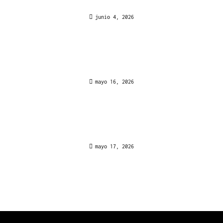
spilleautomatentusiaster i Norge
junio 4, 2026
A Webes Kaszinó a Leggyorsabb Kifizetésekkel
Magyarországon a Robocat Casino
mayo 16, 2026
O casino NV Nunca Para de Recompensar aos
Apostadores de Portugal
mayo 17, 2026