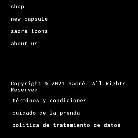
shop
new capsule
sacré icons
about us
Copyright © 2021 Sacré. All Rights
Reserved
términos y condiciones
cuidado de la prenda
política de tratamiento de datos