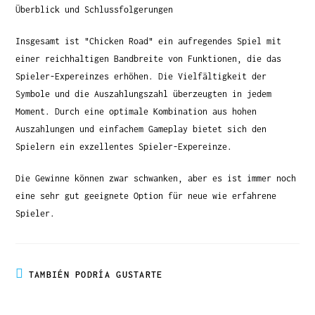
Überblick und Schlussfolgerungen
Insgesamt ist "Chicken Road" ein aufregendes Spiel mit
einer reichhaltigen Bandbreite von Funktionen, die das
Spieler-Expereinzes erhöhen. Die Vielfältigkeit der
Symbole und die Auszahlungszahl überzeugten in jedem
Moment. Durch eine optimale Kombination aus hohen
Auszahlungen und einfachem Gameplay bietet sich den
Spielern ein exzellentes Spieler-Expereinze.
Die Gewinne können zwar schwanken, aber es ist immer noch
eine sehr gut geeignete Option für neue wie erfahrene
Spieler.
TAMBIÉN PODRÍA GUSTARTE
Spinit Casino er det perfekte sentrum for