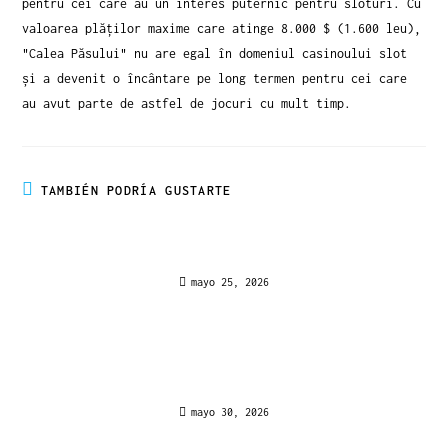
pentru cei care au un interes puternic pentru sloturi. Cu
valoarea plăților maxime care atinge 8.000 $ (1.600 leu),
"Calea Păsului" nu are egal în domeniul casinoului slot
și a devenit o încântare pe long termen pentru cei care
au avut parte de astfel de jocuri cu mult timp.
TAMBIÉN PODRÍA GUSTARTE
Kasyno Turbowin jest licencjonowane, bezpieczne
i przygotowane do zwycięstw w Polsce
mayo 25, 2026
Sloty i gry karciane w Winomania Casino –
całościowa kolekcja kasyna w Polsce
mayo 30, 2026