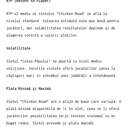
RTP (Return to Player)
RTP-ul mediu al slotului "Chicken Road" se află la
nivelul standard. Valoarea estimată este mai bună pentru
jucători, dar valabilitatea rezultatelor depinde și de
alegerea corectă a valorii plăților.
Volatilitate
Slotul "Calea Păsului" se poartă cu nivel mediu-
volițiune. Jocurile violete oferă jucatorilor șansa la
câștiguri mari în schimbul unei jumătăți a întotdeaună.
Plata Minimă și Maximă
Slotul "Chicken Road" are o plajă de baze care variază: O
plată minimă disponibilă de 1c în slot, ceea ce îi oferă
jucatorilor posibilitatea să-și testeze sistemul cu un
buget redus. Slotul prevede și plata maximă.