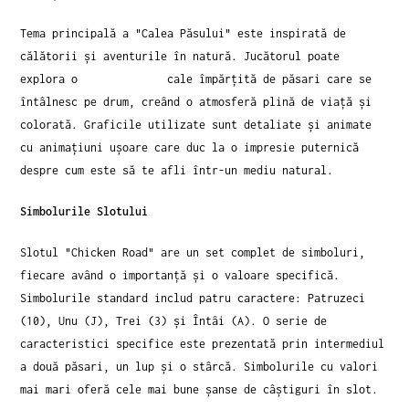
Tema principală a "Calea Păsului" este inspirată de
călătorii și aventurile în natură. Jucătorul poate
explora o
Chicken Road
cale împărțită de păsari care se
întâlnesc pe drum, creând o atmosferă plină de viață și
colorată. Graficile utilizate sunt detaliate și animate
cu animațiuni ușoare care duc la o impresie puternică
despre cum este să te afli într-un mediu natural.
Simbolurile Slotului
Slotul "Chicken Road" are un set complet de simboluri,
fiecare având o importanță și o valoare specifică.
Simbolurile standard includ patru caractere: Patruzeci
(10), Unu (J), Trei (3) și Întâi (A). O serie de
caracteristici specifice este prezentată prin intermediul
a două păsari, un lup și o stârcă. Simbolurile cu valori
mai mari oferă cele mai bune șanse de câștiguri în slot.