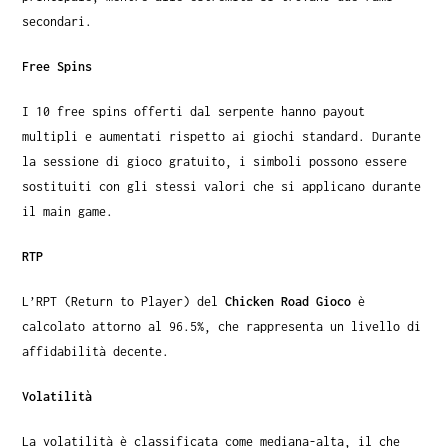
secondari.
Free Spins
I 10 free spins offerti dal serpente hanno payout
multipli e aumentati rispetto ai giochi standard. Durante
la sessione di gioco gratuito, i simboli possono essere
sostituiti con gli stessi valori che si applicano durante
il main game.
RTP
L’RPT (Return to Player) del
Chicken Road Gioco
è
calcolato attorno al 96.5%, che rappresenta un livello di
affidabilità decente.
Volatilità
La volatilità è classificata come mediana-alta, il che