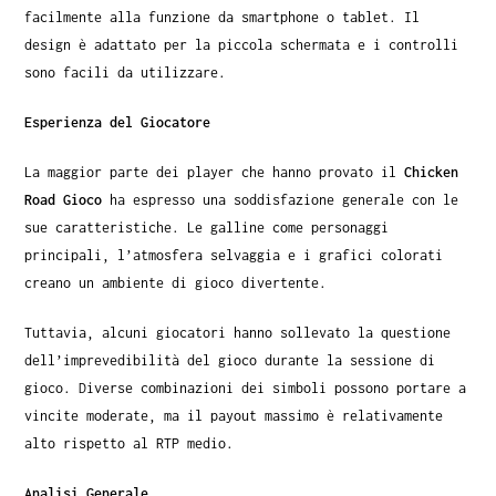
facilmente alla funzione da smartphone o tablet. Il
design è adattato per la piccola schermata e i controlli
sono facili da utilizzare.
Esperienza del Giocatore
La maggior parte dei player che hanno provato il
Chicken
Road Gioco
ha espresso una soddisfazione generale con le
sue caratteristiche. Le galline come personaggi
principali, l’atmosfera selvaggia e i grafici colorati
creano un ambiente di gioco divertente.
Tuttavia, alcuni giocatori hanno sollevato la questione
dell’imprevedibilità del gioco durante la sessione di
gioco. Diverse combinazioni dei simboli possono portare a
vincite moderate, ma il payout massimo è relativamente
alto rispetto al RTP medio.
Analisi Generale