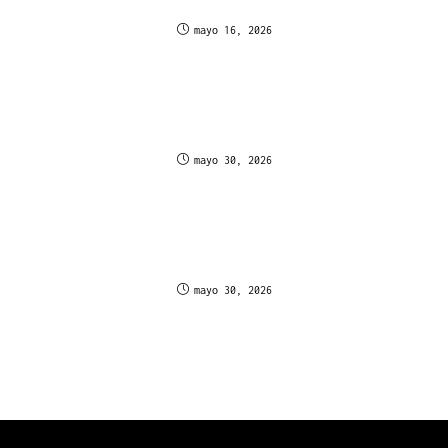
Exclusivement en France
mayo 16, 2026
Votre prochaine grande aventure vous guette en
Belgique chez Neon54 Casino
mayo 30, 2026
Η Εμπειρία Μου με την Εκπλήρωση των Ορίων
Ποντάρισμα στο AlaWin Casino στην Χώρα
mayo 30, 2026