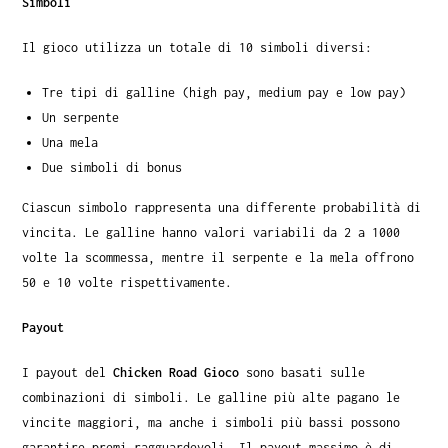
Simboli
Il gioco utilizza un totale di 10 simboli diversi:
Tre tipi di galline (high pay, medium pay e low pay)
Un serpente
Una mela
Due simboli di bonus
Ciascun simbolo rappresenta una differente probabilità di
vincita. Le galline hanno valori variabili da 2 a 1000
volte la scommessa, mentre il serpente e la mela offrono
50 e 10 volte rispettivamente.
Payout
I payout del
Chicken Road Gioco
sono basati sulle
combinazioni di simboli. Le galline più alte pagano le
vincite maggiori, ma anche i simboli più bassi possono
garantire premi ragguardevoli. Il payout massimo è di