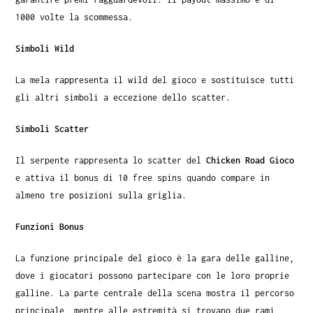
1000 volte la scommessa.
Simboli Wild
La mela rappresenta il wild del gioco e sostituisce tutti
gli altri simboli a eccezione dello scatter.
Simboli Scatter
Il serpente rappresenta lo scatter del
Chicken Road Gioco
e attiva il bonus di 10 free spins quando compare in
almeno tre posizioni sulla griglia.
Funzioni Bonus
La funzione principale del gioco è la gara delle galline,
dove i giocatori possono partecipare con le loro proprie
galline. La parte centrale della scena mostra il percorso
principale, mentre alle estremità si trovano due rami