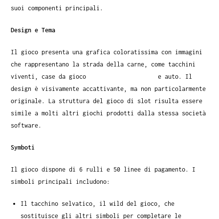
suoi componenti principali.
Design e Tema
Il gioco presenta una grafica coloratissima con immagini
che rappresentano la strada della carne, come tacchini
viventi, case da gioco
Chicken Road casino
e auto. Il
design è visivamente accattivante, ma non particolarmente
originale. La struttura del gioco di slot risulta essere
simile a molti altri giochi prodotti dalla stessa società
software.
Symboti
Il gioco dispone di 6 rulli e 50 linee di pagamento. I
simboli principali includono:
Il tacchino selvatico, il wild del gioco, che
sostituisce gli altri simboli per completare le