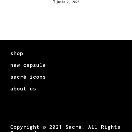
junio 2, 2026
shop
new capsule
sacré icons
about us
Copyright © 2021 Sacré. All Rights