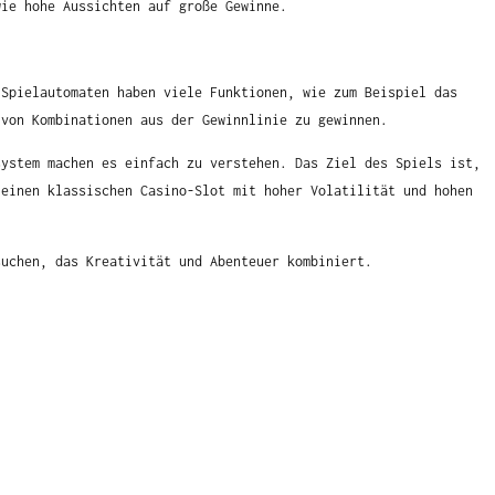
wie hohe Aussichten auf große Gewinne.
 Spielautomaten haben viele Funktionen, wie zum Beispiel das
 von Kombinationen aus der Gewinnlinie zu gewinnen.
system machen es einfach zu verstehen. Das Ziel des Spiels ist,
 einen klassischen Casino-Slot mit hoher Volatilität und hohen
suchen, das Kreativität und Abenteuer kombiniert.