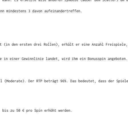
enn mindestens 3 davon aufeinandertreffen.
t (in den ersten drei Rollen), erhält er eine Anzahl Freispiele,
e in einer Gewinnlinie landet, wird ihm ein Bonusspin angeboten.
el (Moderate). Der RTP beträgt 96%. Das bedeutet, dass der Spiel
n bis zu 50 € pro Spin erhöht werden.