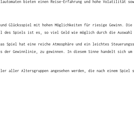
elautomaten bieten einen Reise-Erfahrung und hohe Volatilität so
 und Glücksspiel mit hohen Möglichkeiten für riesige Gewinn. Die
el des Spiels ist es, so viel Geld wie möglich durch die Auswahl
Das Spiel hat eine reiche Atmosphäre und ein leichtes Steuerungs
us der Gewinnlinie, zu gewinnen. In diesem Sinne handelt sich um
eler aller Altersgruppen angesehen werden, die nach einem Spiel 
ultan Casino throughout New Zealand
sino for norske spillere