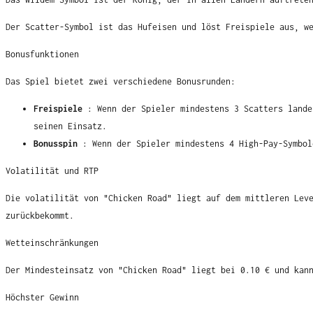
Der Scatter-Symbol ist das Hufeisen und löst Freispiele aus, w
Bonusfunktionen
Das Spiel bietet zwei verschiedene Bonusrunden:
Freispiele
: Wenn der Spieler mindestens 3 Scatters lande
seinen Einsatz.
Bonusspin
: Wenn der Spieler mindestens 4 High-Pay-Symbol
Volatilität und RTP
Die volatilität von "Chicken Road" liegt auf dem mittleren Lev
zurückbekommt.
Wetteinschränkungen
Der Mindesteinsatz von "Chicken Road" liegt bei 0.10 € und kan
Höchster Gewinn