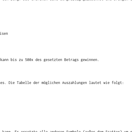
isen
 kann bis zu 500x des gesetzten Betrags gewinnen.
zes. Die Tabelle der möglichen Auszahlungen lautet wie folgt:
n kann. Es ersetzte alle anderen Symbole (außer dem Scatter) um 