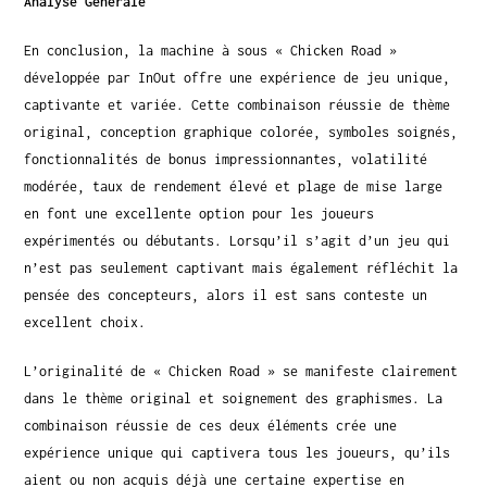
Analyse Générale
En conclusion, la machine à sous « Chicken Road »
développée par InOut offre une expérience de jeu unique,
captivante et variée. Cette combinaison réussie de thème
original, conception graphique colorée, symboles soignés,
fonctionnalités de bonus impressionnantes, volatilité
modérée, taux de rendement élevé et plage de mise large
en font une excellente option pour les joueurs
expérimentés ou débutants. Lorsqu’il s’agit d’un jeu qui
n’est pas seulement captivant mais également réfléchit la
pensée des concepteurs, alors il est sans conteste un
excellent choix.
L’originalité de « Chicken Road » se manifeste clairement
dans le thème original et soignement des graphismes. La
combinaison réussie de ces deux éléments crée une
expérience unique qui captivera tous les joueurs, qu’ils
aient ou non acquis déjà une certaine expertise en