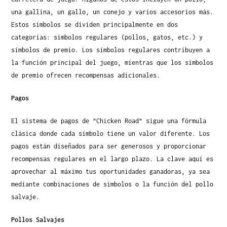
una gallina, un gallo, un conejo y varios accesorios más.
Estos símbolos se dividen principalmente en dos
categorías: símbolos regulares (pollos, gatos, etc.) y
símbolos de premio. Los símbolos regulares contribuyen a
la función principal del juego, mientras que los símbolos
de premio ofrecen recompensas adicionales.
Pagos
El sistema de pagos de "Chicken Road" sigue una fórmula
clásica donde cada símbolo tiene un valor diferente. Los
pagos están diseñados para ser generosos y proporcionar
recompensas regulares en el largo plazo. La clave aquí es
aprovechar al máximo tus oportunidades ganadoras, ya sea
mediante combinaciones de símbolos o la función del pollo
salvaje.
Pollos Salvajes