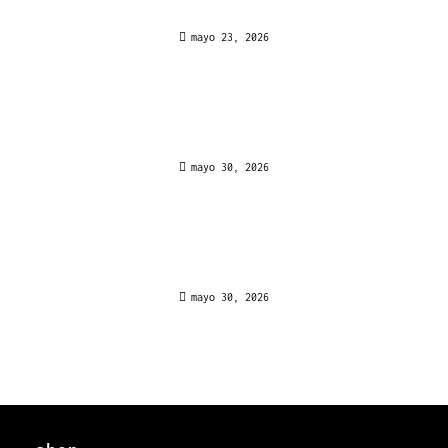
mathématique pour la Belgique
mayo 23, 2026
Που οφείλεται η Επικύρωση Αποσύνδεσης στο
Verde Casino Προλαμβάνει Λάθη και Ενισχύει την
Προστασία
mayo 30, 2026
Din ce motiv Previzualizările de Jocuri
Spinlander Casino Reduc Timpul și Sînt
Apreciate de Jucătorii din România
mayo 30, 2026