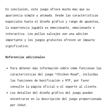
En conclusión, este juego ofrece mucho más que su
apariencia simple y animada. Desde las características
especiales hasta el diseño gráfico y rango de apuestas,
la experiencia jugable es emocionante, emocionante e
interactiva. Los pollos salvajes son una adición
importante y los juegos gratuitos ofrecen un impacto
significativo.
Referencias adicionales
Para obtener más información sobre cómo funcionan las
características del juego "Chicken Road", incluidas
las funciones de bonificación y RTP, por favor
consulte la página oficial o el soporte al cliente.
Los detalles del diseño gráfico del juego pueden
encontrarse en la descripción del juego proporcionada
por InOut.