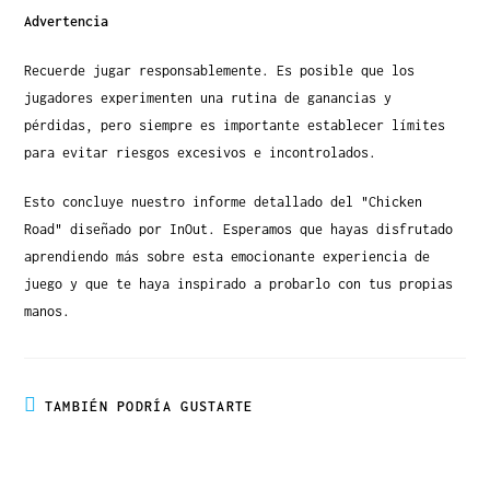
Advertencia
Recuerde jugar responsablemente. Es posible que los
jugadores experimenten una rutina de ganancias y
pérdidas, pero siempre es importante establecer límites
para evitar riesgos excesivos e incontrolados.
Esto concluye nuestro informe detallado del "Chicken
Road" diseñado por InOut. Esperamos que hayas disfrutado
aprendiendo más sobre esta emocionante experiencia de
juego y que te haya inspirado a probarlo con tus propias
manos.
TAMBIÉN PODRÍA GUSTARTE
Comment le programme de cashback de FamBet
Casino offre une valeur réelle : analyse