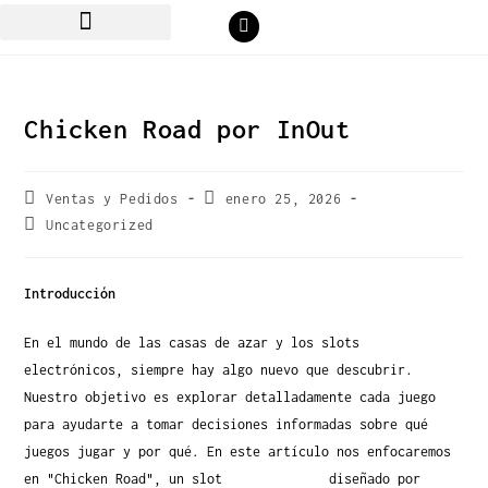
Chicken Road por InOut
Ventas y Pedidos
enero 25, 2026
Uncategorized
Introducción
En el mundo de las casas de azar y los slots
electrónicos, siempre hay algo nuevo que descubrir.
Nuestro objetivo es explorar detalladamente cada juego
para ayudarte a tomar decisiones informadas sobre qué
juegos jugar y por qué. En este artículo nos enfocaremos
en "Chicken Road", un slot
Chicken Road
diseñado por