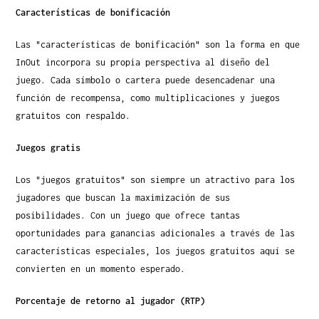
Características de bonificación
Las "características de bonificación" son la forma en que
InOut incorpora su propia perspectiva al diseño del
juego. Cada símbolo o cartera puede desencadenar una
función de recompensa, como multiplicaciones y juegos
gratuitos con respaldo.
Juegos gratis
Los "juegos gratuitos" son siempre un atractivo para los
jugadores que buscan la maximización de sus
posibilidades. Con un juego que ofrece tantas
oportunidades para ganancias adicionales a través de las
características especiales, los juegos gratuitos aquí se
convierten en un momento esperado.
Porcentaje de retorno al jugador (RTP)