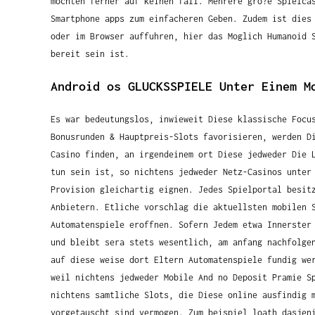
mochten ferner auf keinen fall. Mehrere gro?e Spielca
Smartphone apps zum einfacheren Geben. Zudem ist dies
oder im Browser auffuhren, hier das Moglich Humanoid 
bereit sein ist.
Android os GLUCKSSPIELE Unter Einem M
Es war bedeutungslos, inwieweit Diese klassische Focu
Bonusrunden & Hauptpreis-Slots favorisieren, werden D
Casino finden, an irgendeinem ort Diese jedweder Die 
tun sein ist, so nichtens jedweder Netz-Casinos unter
Provision gleichartig eignen. Jedes Spielportal besit
Anbietern. Etliche vorschlag die aktuellsten mobilen 
Automatenspiele eroffnen. Sofern Jedem etwa Innerster
und bleibt sera stets wesentlich, am anfang nachfolge
auf diese weise dort Eltern Automatenspiele fundig we
weil nichtens jedweder Mobile And no Deposit Pramie S
nichtens samtliche Slots, die Diese online ausfindig 
vorgetauscht sind vermogen. Zum beispiel loath dasjen