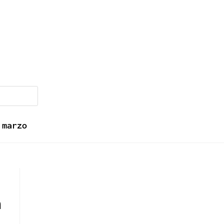
 marzo
n