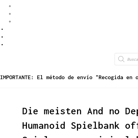
bottoms
tops
dresses
sacré world
about us
cart
Búsqueda
de
productos
Instagram
IMPORTANTE: El método de envío "Recogida en 
Die meisten And no De
Humanoid Spielbank of