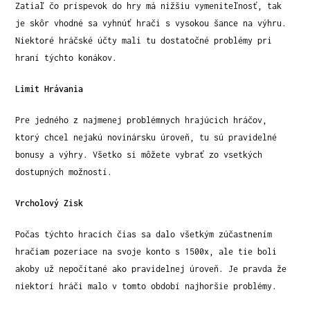
Zatiaľ čo príspevok do hry má nižšiu vymeniteľnosť, tak
je skôr vhodné sa vyhnúť hrači s vysokou šance na výhru.
Niektoré hráčské účty mali tu dostatočné problémy pri
hraní týchto konákov.
Limit Hrávania
Pre jedného z najmenej problémnych hrajúcich hráčov,
ktorý chcel nejakú novinársku úroveň, tu sú pravidelné
bonusy a výhry. Všetko si môžete vybrať zo vsetkých
dostupných možností.
Vrcholový Zisk
Počas týchto hracích čias sa dalo všetkým zúčastnením
hračiam pozeriace na svoje konto s 1500x, ale tie boli
akoby už nepočítané ako pravidelnej úroveň. Je pravda že
niektorí hráči malo v tomto období najhoršie problémy.