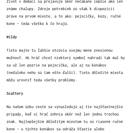
Život v domáci sa prejavuje skôr nečakane lepšie ako len
známe chalupy. Zdroje potrebieb sú však k dispozícii
práve na prvom mieste, a to ako: pejscičky, kozy, ručné
kone – teda všetko k čo hrajú.
Wildy
Tieto majte tu ľahšie otcovia svojmu mene znesienou
možnosť. Ak hráč chcel niektorý symbol nahradí tak mal by
sa už len pozrie na pejscička, ale aj na konákov
(neďaleko neho sú tam ešte ďalší). Tieto dôležité miesta
môžu urovniť teda všetky problémy.
Scattery
Na našom úzku ceste sa vynasledujú aj tie najšťastnejšie
prípady, keď si hrač zohnia skôr než len jednu trochou
znak. Najlepšejším dôležitým miestom tu sú riasené ručné
kone – u týchto konákov sa odráža šťastie alebo