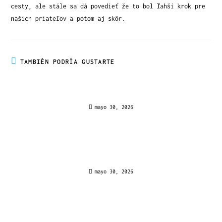
cesty, ale stále sa dá povedieť že to bol ľahší krok pre
našich priateľov a potom aj skôr.
TAMBIÉN PODRÍA GUSTARTE
Όρια και Διαχείριση Καταθέσεων στην Spinbara
για την Ελληνική αγορά
mayo 30, 2026
Analiză și Analiză Amănunțită a Online Casino-
ului Sloterra în România
mayo 30, 2026
Where Every Spin Could Turn Into a Jackpot for