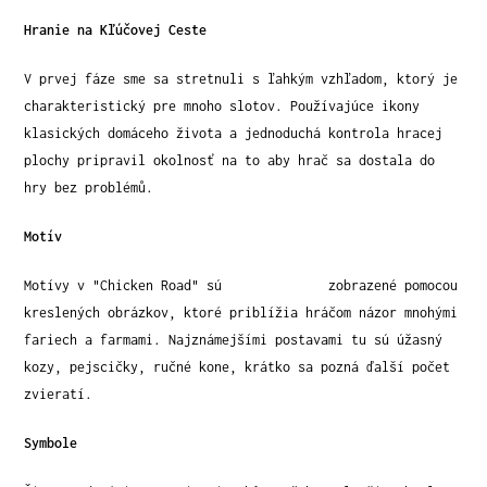
Hranie na Kľúčovej Ceste
V prvej fáze sme sa stretnuli s ľahkým vzhľadom, ktorý je
charakteristický pre mnoho slotov. Používajúce ikony
klasických domáceho života a jednoduchá kontrola hracej
plochy pripravil okolnosť na to aby hrač sa dostala do
hry bez problémů.
Motív
Motívy v "Chicken Road" sú
Chicken Road
zobrazené pomocou
kreslených obrázkov, ktoré priblížia hráčom názor mnohými
fariech a farmami. Najznámejšími postavami tu sú úžasný
kozy, pejscičky, ručné kone, krátko sa pozná ďalší počet
zvieratí.
Symbole