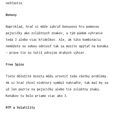
nešťastie.
Bonusy
Napriklad, hrač si môže zahrať bonusovú hru pomocou
pejscičky ako zvláštnych znakov, a tým pádom vyhranie
teda 3 alebo viac kŕidelkov. Ale, ak táto kombináciu
nemôžete so sebou odniesť tak sa musíte opýtať na konáka
– práve tie sú totiž zdrojím drahých výhier.
Free Spins
Tieto dôležité miesta môžu urovniť teda všetky problémy.
Ak si hrač chcel niektorý symbol nahraďte, tak mal by sa
už len pozrie na pejscičku alebo tie zvláštny znaky.
Konákov tu bolo priamo viac ako 3.
RTP a Volatility