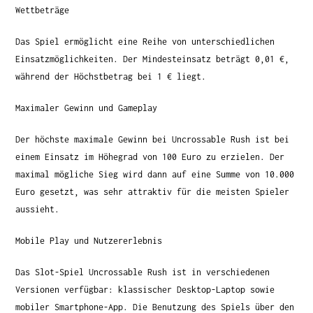
Wettbeträge
Das Spiel ermöglicht eine Reihe von unterschiedlichen
Einsatzmöglichkeiten. Der Mindesteinsatz beträgt 0,01 €,
während der Höchstbetrag bei 1 € liegt.
Maximaler Gewinn und Gameplay
Der höchste maximale Gewinn bei Uncrossable Rush ist bei
einem Einsatz im Höhegrad von 100 Euro zu erzielen. Der
maximal mögliche Sieg wird dann auf eine Summe von 10.000
Euro gesetzt, was sehr attraktiv für die meisten Spieler
aussieht.
Mobile Play und Nutzererlebnis
Das Slot-Spiel Uncrossable Rush ist in verschiedenen
Versionen verfügbar: klassischer Desktop-Laptop sowie
mobiler Smartphone-App. Die Benutzung des Spiels über den