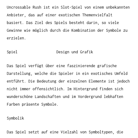
Uncrossable Rush ist ein Slot-Spiel von einem unbekannten
Anbieter, das auf einer exotischen Themenvielfalt
basiert. Das Ziel des Spiels besteht darin, so viele
Gewinne wie möglich durch die Kombination der Symbole zu
erzielen.
Spiel
Uncrossable Rush
Design und Grafik
Das Spiel verfügt über eine faszinierende grafische
Darstellung, welche die Spieler in ein exotisches Umfeld
entführt. Die Bedeutung der einzelnen Elemente ist jedoch
nicht immer offensichtlich. Im Hintergrund finden sich
wunderschöne Landschaften und im Vordergrund lebhaften
Farben präsente Symbole.
Symbolik
Das Spiel setzt auf eine Vielzahl von Symboltypen, die