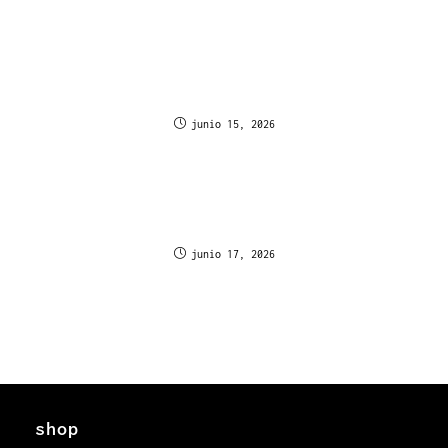
El Entusiasmo de los Juegos de Azar por Dinero
Real en Dragonia Casino en España
junio 15, 2026
Il Sistema di Valutazione Live di Spinstein
Casino: Il Paese Elvetico Valuta i Giochi
junio 17, 2026
shop