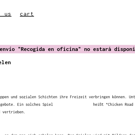
t us
cart
envío "Recogida en oficina" no estará dispon
elen
uppen und sozialen Schichten ihre Freizeit verbringen können. Un
ngebote. Ein solches Spiel
Chicken Road demo
heißt "Chicken Road 
d vertrieben.