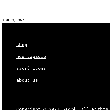
Competition Heats Up Wyns Casino Announces Tourn
mayo 30, 2026
shop
new capsule
sacré icons
about us
Copyright © 2021 Sacré. All Rights