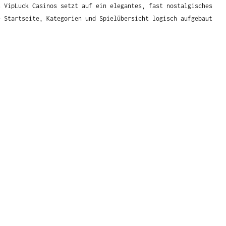
s VipLuck Casinos setzt auf ein elegantes, fast nostalgisches
e Startseite, Kategorien und Spielübersicht logisch aufgebaut