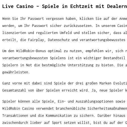
Live Casino – Spiele in Echtzeit mit Dealern
Wenn Sie Ihr Passwort vergessen haben, klicken Sie auf der Anm
werden, um Ihr Passwort sicher zurückzusetzen. In unserem Casi
lizenzierten und regulierten Umfeld und stellen sicher, dass a
erteilt, die Fairplay, Datenschutz und verantwortungsbewusstes
Um den WildRobin-Bonus optimal zu nutzen, empfehlen wir, sich 
verantwortungsbewussten Spielens ist ein wichtiger Bestandteil
Spielern in Not die bestmögliche Unterstützung zu bieten. Die 
gewährleisten.
Ganz vorne mit dabei sind Spiele der drei großen Marken Evolut
Gesamtanzahl von über Spielen erreicht wird. Ja, neue Spieler 
Spieler können alle Spiele, Ein- und Auszahlungsoptionen sowie
WildRobin Casino verwendet branchenübliche Sicherheitsmaßnahme
Transaktionen und die Kommunikation zu sichern. Darüber hinaus
zwischendurch lieber auf Sport setzen willst, bist du auf der 