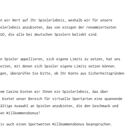
en wir Wert auf Ihr Spielerlebnis, weshalb wir für unsere
ielerlebnis anzubieten, das von einigen der renommiertesten
 GO, die alle bei deutschen Spielern beliebt sind.
an Spieler appellieren, sich eigene Limits zu setzen, hat uns
keiten, mit denen sich Spieler eigene Limits setzen können.
ngen, überprüfen Sie bitte, ob Ihr Konto aus Sicherheitsgründen
rem Casino bieten wir Ihnen ein Spielerlebnis, das über
s bietet unser Bereich für virtuelle Sportarten eine spannende
fältige Auswahl an Spielen anzubieten, die den Geschmack und
hen Willkommensbonus!
tiv auch einen Sportwetten Willkommensbonus beanspruchen.