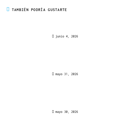
TAMBIÉN PODRÍA GUSTARTE
Živé kasino Funkce a co čeká hráče z Česka v
Mafia Casino
junio 4, 2026
Milepæl for live gaming Wildz Casino innvier
state-of-the-art studio i Norge
mayo 31, 2026
Verification Required Rabbit Road Game Identity
Check for UK
mayo 30, 2026