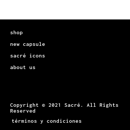
shop
new capsule
sacré icons
about us
Copyright © 2021 Sacré. All Rights
Reserved
términos y condiciones