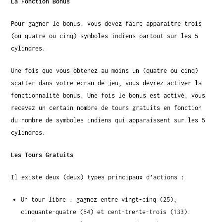
La Fonction Bonus
Pour gagner le bonus, vous devez faire apparaitre trois
(ou quatre ou cinq) symboles indiens partout sur les 5
cylindres.
Une fois que vous obtenez au moins un (quatre ou cinq)
scatter dans votre écran de jeu, vous devrez activer la
fonctionnalité bonus. Une fois le bonus est activé, vous
recevez un certain nombre de tours gratuits en fonction
du nombre de symboles indiens qui apparaissent sur les 5
cylindres.
Les Tours Gratuits
Il existe deux (deux) types principaux d’actions :
Un tour libre : gagnez entre vingt-cinq (25),
cinquante-quatre (54) et cent-trente-trois (133).