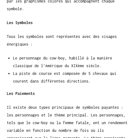
par les graphismes colorés qui accompagnent chaque
symbole.
Les Symboles
Tous les symboles sont représentés avec des visages
énergiques :
Le personnage du cow-boy, habillé à la manière
classique de l’Amérique du XIXème siècle.
La piste de course est composée de 5 chevaux qui
courent dans différentes directions.
Les Paiements
Il existe deux types principaux de symboles payantes :
les personnages et le thème principal. Les personnages,
tels que le cow-boy ou la femme fatale, ont un rendement
variable en fonction du nombre de fois où ils