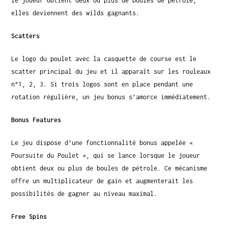
le joueur obtient deux ou plus de boules de pétrole,
elles deviennent des wilds gagnants.
Scatters
Le logo du poulet avec la casquette de course est le
scatter principal du jeu et il apparaît sur les rouleaux
n°1, 2, 3. Si trois logos sont en place pendant une
rotation régulière, un jeu bonus s’amorce immédiatement.
Bonus Features
Le jeu dispose d’une fonctionnalité bonus appelée «
Poursuite du Poulet », qui se lance lorsque le joueur
obtient deux ou plus de boules de pétrole. Ce mécanisme
offre un multiplicateur de gain et augmenterait les
possibilités de gagner au niveau maximal.
Free Spins