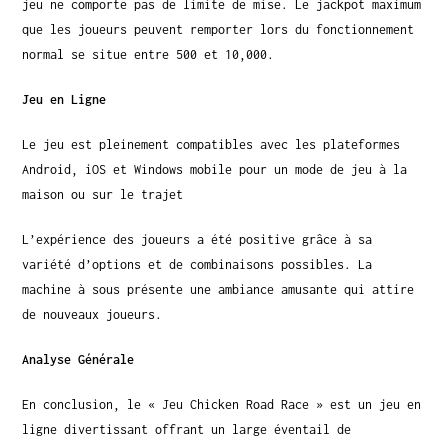
jeu ne comporte pas de limite de mise. Le jackpot maximum
que les joueurs peuvent remporter lors du fonctionnement
normal se situe entre 500 et 10,000.
Jeu en Ligne
Le jeu est pleinement compatibles avec les plateformes
Android, iOS et Windows mobile pour un mode de jeu à la
maison ou sur le trajet
L’expérience des joueurs a été positive grâce à sa
variété d’options et de combinaisons possibles. La
machine à sous présente une ambiance amusante qui attire
de nouveaux joueurs.
Analyse Générale
En conclusion, le « Jeu Chicken Road Race » est un jeu en
ligne divertissant offrant un large éventail de