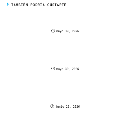
TAMBIÉN PODRÍA GUSTARTE
Shuffle Casino platform Lets You Get Your Promo
and Start Winning Now in UK
mayo 30, 2026
Graj z Pewnością Siebie i Wygraj Dużo na Kong
Casino
mayo 30, 2026
LuckySheriff Casino lädt Schweizer Spieler zum
Mitspielen und Erfolge-Feiern auf
junio 25, 2026