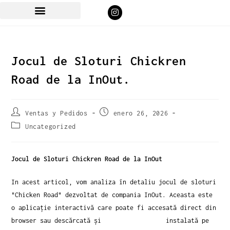
Jocul de Sloturi Chickren
Road de la InOut.
Ventas y Pedidos
enero 26, 2026
Uncategorized
Jocul de Sloturi Chickren Road de la InOut
In acest articol, vom analiza în detaliu jocul de sloturi
"Chicken Road" dezvoltat de compania InOut. Aceasta este
o aplicație interactivă care poate fi accesată direct din
browser sau descărcată și
joc Chicken Road
instalată pe