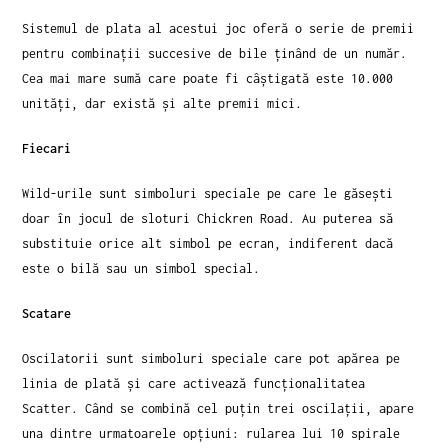
Sistemul de plata al acestui joc oferă o serie de premii
pentru combinații succesive de bile ținând de un număr.
Cea mai mare sumă care poate fi câștigată este 10.000
unități, dar există și alte premii mici.
Fiecari
Wild-urile sunt simboluri speciale pe care le găsești
doar în jocul de sloturi Chickren Road. Au puterea să
substituie orice alt simbol pe ecran, indiferent dacă
este o bilă sau un simbol special.
Scatare
Oscilatorii sunt simboluri speciale care pot apărea pe
linia de plată și care activează funcționalitatea
Scatter. Când se combină cel puțin trei oscilații, apare
una dintre urmatoarele opțiuni: rularea lui 10 spirale