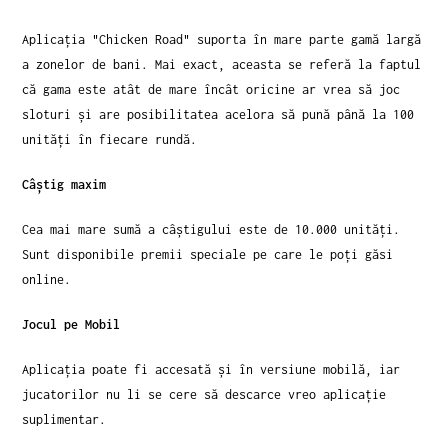
Aplicația "Chicken Road" suporta în mare parte gamă largă
a zonelor de bani. Mai exact, aceasta se referă la faptul
că gama este atât de mare încât oricine ar vrea să joc
sloturi și are posibilitatea acelora să pună până la 100
unități în fiecare rundă.
Câștig maxim
Cea mai mare sumă a câștigului este de 10.000 unități.
Sunt disponibile premii speciale pe care le poți găsi
online.
Jocul pe Mobil
Aplicația poate fi accesată și în versiune mobilă, iar
jucatorilor nu li se cere să descarce vreo aplicație
suplimentar.