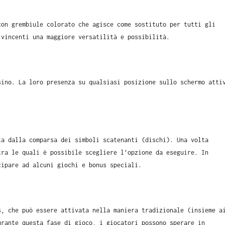
con grembiule colorato che agisce come sostituto per tutti gli
 vincenti una maggiore versatilità e possibilità.
sino. La loro presenza su qualsiasi posizione sullo schermo atti
ta dalla comparsa dei simboli scatenanti (dischi). Una volta
tra le quali è possibile scegliere l’opzione da eseguire. In
cipare ad alcuni giochi e bonus speciali.
s, che può essere attivata nella maniera tradizionale (insieme a
urante questa fase di gioco, i giocatori possono sperare in