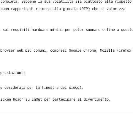
 completa. Sebbene la sua volatilità sia piuttosto alta rispetto
 buon rapporto di ritorno alla giocata (RTP) che ne valorizza
i sui requisiti hardware minimi per poter suonare online a quest
 browser web più comuni, compresi Google Chrome, Mozilla Firefox
 prestazioni;
ne desiderata per la finestra del gioco).
hicken Road" su InOut per partecipare al divertimento.