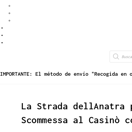
bottoms
tops
dresses
sacré world
about us
cart
Búsqueda
de
productos
Instagram
IMPORTANTE: El método de envío "Recogida en 
La Strada dellAnatra 
Scommessa al Casinò c