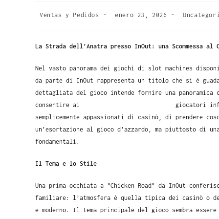
Autor
Publicación
Categoría
Ventas y Pedidos
enero 23, 2026
Uncategor
de
de
de
la
la
la
entrada:
entrada:
entrada:
La Strada dell’Anatra presso InOut: una Scommessa al 
Nel vasto panorama dei giochi di slot machines dispon
da parte di InOut rappresenta un titolo che si è guad
dettagliata del gioco intende fornire una panoramica 
consentire ai
Chicken Road vincere soldi
giocatori inf
semplicemente appassionati di casinò, di prendere cos
un’esortazione al gioco d’azzardo, ma piuttosto di un
fondamentali.
Il Tema e lo Stile
Una prima occhiata a "Chicken Road" da InOut conferis
familiare: l’atmosfera è quella tipica dei casinò o d
e moderno. Il tema principale del gioco sembra essere