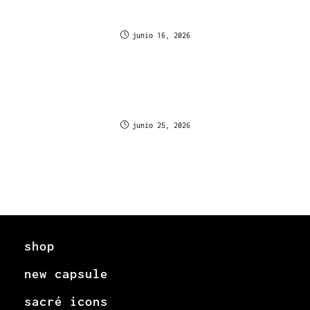
Mi Experiencia Auténtica de Conseguir un
Jackpot Progresivo en Jack’s Casino en España
junio 16, 2026
Configuration de l’Application Thorfortune
Casino pour la Confédération : Guide Pas à pas
junio 25, 2026
shop
new capsule
sacré icons