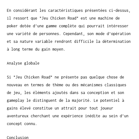
En considérant les caractéristiques présentées ci-dessus,
il ressort que "Jeu Chicken Road" est une machine de
poker dotée d’une gamme complète qui pourrait intéresser
une variété de personnes. Cependant, son mode d’opération
et sa nature variable rendront difficile la détermination
à long terme du gain moyen.
Analyse globale
Si "Jeu Chicken Road" ne présente pas quelque chose de
nouveau en termes de thème ou des mécanismes classiques
de jeu, les éléments ajoutés dans sa conception et son
gameplay le distinguent de la majorité. Le potentiel à
gains élevé constitue un attrait pour tout joueur
aventureux cherchant une expérience inédite au sein d’un
concept connu.
Conclusion