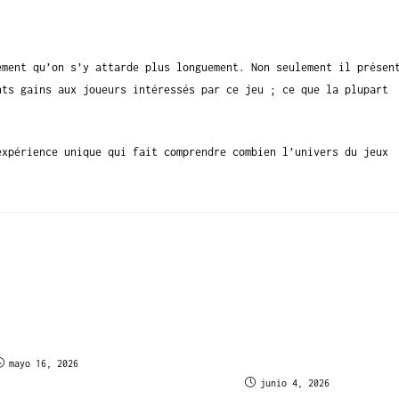
ement qu’on s’y attarde plus longuement. Non seulement il présen
nts gains aux joueurs intéressés par ce jeu ; ce que la plupart
expérience unique qui fait comprendre combien l’univers du jeux
Casino – Hvor Trygge
Warum Royal Royal Spielhalle
Dine Indskud og
404-Seiten hilfreich sein
linger i Danmark?
können – Österr. verlorene
Nutzererfahrung
mayo 16, 2026
junio 4, 2026