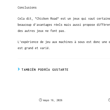
Conclusions
Cela dit, "Chicken Road" est un jeux qui vaut certain
beaucoup d’avantages réels mais aussi propose différe
des autres jeux ne font pas.
L’expérience de jeu aux machines à sous est donc une 
est grand et varié.
TAMBIÉN PODRÍA GUSTARTE
Blaze Spins Casino – Action et
Incaspin 
Récompenses Illimitées au
Er 
Canada
Udbeta
mayo 16, 2026