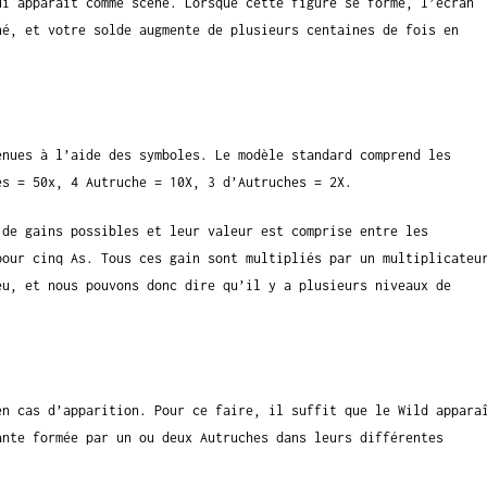
ui apparaît comme scène. Lorsque cette figure se forme, l’écran
né, et votre solde augmente de plusieurs centaines de fois en
enues à l’aide des symboles. Le modèle standard comprend les
es = 50x, 4 Autruche = 10X, 3 d’Autruches = 2X.
 de gains possibles et leur valeur est comprise entre les
pour cinq As. Tous ces gain sont multipliés par un multiplicateu
eu, et nous pouvons donc dire qu’il y a plusieurs niveaux de
en cas d’apparition. Pour ce faire, il suffit que le Wild appara
ante formée par un ou deux Autruches dans leurs différentes