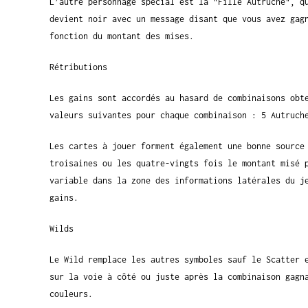
L’autre personnage spécial est la "Fille Autruche", q
devient noir avec un message disant que vous avez gag
fonction du montant des mises.
Rétributions
Les gains sont accordés au hasard de combinaisons obt
valeurs suivantes pour chaque combinaison : 5 Autruch
Les cartes à jouer forment également une bonne source
troisaines ou les quatre-vingts fois le montant misé 
variable dans la zone des informations latérales du j
gains.
Wilds
Le Wild remplace les autres symboles sauf le Scatter 
sur la voie à côté ou juste après la combinaison gagn
couleurs.