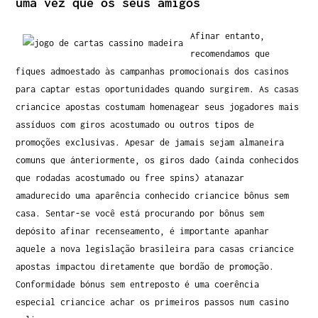
uma vez que os seus amigos
Afinar entanto,
recomendamos que
fiques admoestado às campanhas promocionais dos casinos
para captar estas oportunidades quando surgirem. As casas
criancice apostas costumam homenagear seus jogadores mais
assíduos com giros acostumado ou outros tipos de
promoções exclusivas. Apesar de jamais sejam almaneira
comuns que ánteriormente, os giros dado (ainda conhecidos
que rodadas acostumado ou free spins) atanazar
amadurecido uma aparência conhecido criancice bônus sem
casa. Sentar-se você está procurando por bônus sem
depósito afinar recenseamento, é importante apanhar
aquele a nova legislação brasileira para casas criancice
apostas impactou diretamente que bordão de promoção.
Conformidade bónus sem entreposto é uma coerência
especial criancice achar os primeiros passos num casino