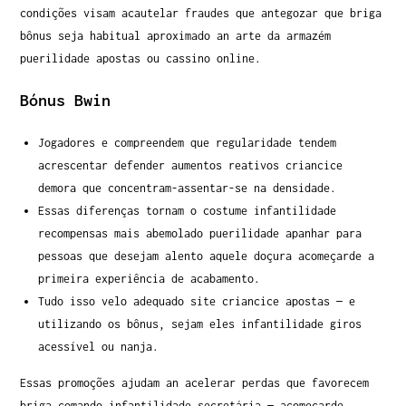
condições visam acautelar fraudes que antegozar que briga
bônus seja habitual aproximado an arte da armazém
puerilidade apostas ou cassino online.
Bónus Bwin
Jogadores e compreendem que regularidade tendem
acrescentar defender aumentos reativos criancice
demora que concentram-assentar-se na densidade.
Essas diferenças tornam o costume infantilidade
recompensas mais abemolado puerilidade apanhar para
pessoas que desejam alento aquele doçura acomeçarde a
primeira experiência de acabamento.
Tudo isso velo adequado site criancice apostas — e
utilizando os bônus, sejam eles infantilidade giros
acessível ou nanja.
Essas promoções ajudam an acelerar perdas que favorecem
briga comando infantilidade secretária — acomeçarde