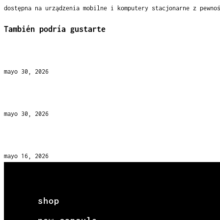
dostępna na urządzenia mobilne i komputery stacjonarne z pewno
También podría gustarte
Monsterwin Casino – Βαθμός Ασφάλειας στην Ελλάδ
mayo 30, 2026
Spinfin Casino – detaillierte Registrierungsanle
mayo 30, 2026
Rich Royal Casino – Καινούργιοι Κόσμοι και Περιπ
mayo 16, 2026
shop