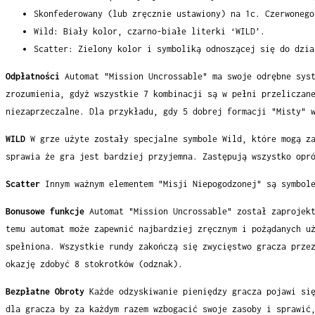
Skonfederowany (lub zręcznie ustawiony) na 1c. Czerwonego
Wild: Biały kolor, czarno-białe literki ‘WILD’.
Scatter: Zielony kolor i symboliką odnoszącej się do dzia
Odpłatności
Automat "Mission Uncrossable" ma swoje odrębne sys
zrozumienia, gdyż wszystkie 7 kombinacji są w pełni przeliczan
niezaprzeczalne. Dla przykładu, gdy 5 dobrej formacji "Misty" 
WILD
W grze użyte zostały specjalne symbole Wild, które mogą z
sprawia że gra jest bardziej przyjemna. Zastępują wszystko opr
Scatter
Innym ważnym elementem "Misji Niepogodzonej" są symbol
Bonusowe funkcje
Automat "Mission Uncrossable" został zaprojek
temu automat może zapewnić najbardziej zręcznym i pożądanych u
spełniona. Wszystkie rundy zakończą się zwycięstwo gracza prze
okazję zdobyć 8 stokrotków (odznak).
Bezpłatne Obroty
Każde odzyskiwanie pieniędzy gracza pojawi si
dla gracza by za każdym razem wzbogacić swoje zasoby i sprawić