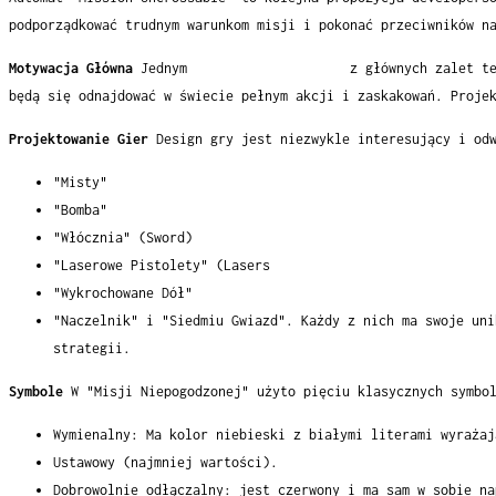
podporządkować trudnym warunkom misji i pokonać przeciwników n
Motywacja Główna
Jednym
Mission Uncrossable
z głównych zalet te
będą się odnajdować w świecie pełnym akcji i zaskakowań. Proje
Projektowanie Gier
Design gry jest niezwykle interesujący i od
"Misty"
"Bomba"
"Włócznia" (Sword)
"Laserowe Pistolety" (Lasers
"Wykrochowane Dół"
"Naczelnik" i "Siedmiu Gwiazd". Każdy z nich ma swoje uni
strategii.
Symbole
W "Misji Niepogodzonej" użyto pięciu klasycznych symbo
Wymienalny: Ma kolor niebieski z białymi literami wyrażaj
Ustawowy (najmniej wartości).
Dobrowolnie odłączalny: jest czerwony i ma sam w sobie na