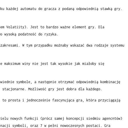
dku każdej automatu do gracza z podaną odpowiednią stawką gry.
nem Volatiity). Jest to bardzo ważne element gry. Dla
wo wysoką podatność do ryzyka.
 zakresami. W tym przypadku możnaby wskazać dwa rodzaje systemu
le maksimum winy nie jest tak wysokie jak miałoby się
owiednie symbole, a następnie otrzymać odpowiednią kombinację
y stacjonarne. Możliwość gry jest dobra dla każdego.
t to prosta i jednocześnie fascynująca gra, która przyciągają
wielu nowych funkcji (prócz samej koncepcji siedmiu agencntów)
inacji symboli, oraz 7 w pełni nowoczesnych postaci. Gra