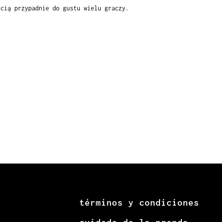
ścią przypadnie do gustu wielu graczy.
α
itung für Deutschland
έτειες στα Slot στην Ελλάδα
términos y condiciones