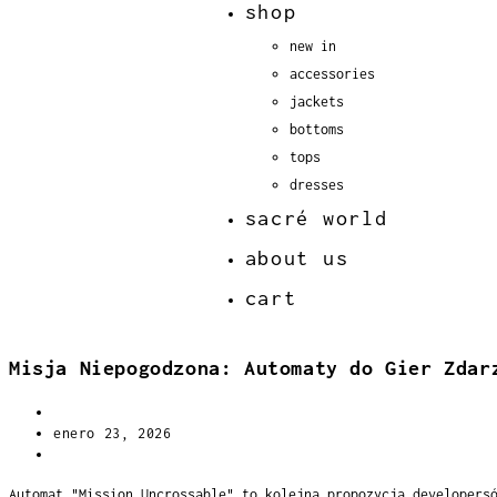
shop
new in
accessories
jackets
bottoms
tops
dresses
sacré world
about us
cart
Misja Niepogodzona: Automaty do Gier Zdar
Ventas y Pedidos
enero 23, 2026
Uncategorized
Automat "Mission Uncrossable" to kolejna propozycja developers