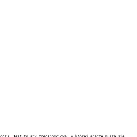
 oczu. Jest to gry zręcznościowa, w której gracze muszą się