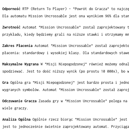
Odporność
RTP (Return To Player) – "Powrót do Gracza" to najcz
Dla automatu Mission Uncrossable jest ona wynikiem 96% dla sta
Zwrotność
Automat "Mission Uncrossable" został zaprojektowany 
przykładu, kiedy będziemy grali na niższe stawki i otrzymamy m
Zakres Płacenia
Automat "Mission Uncrossable" został zaprojekt
płacenia: standardowy i wysokiej klasy. Dla standardowych staw
Maksymalne Wygrana
W "Misji Niepogodzonej" również możemy odna
spodziewać. Jest to dość niższy wynik (po prostu 10 000x), bo 
Gra
Ogólna gra "Misji Niepogodzonej" jest bardzo prosta i jedn
wygranych symbolów. Automat "Mission Uncrossable" został zapro
Odczuwanie Gracza
Zasada gry w "Mission Uncrossable" polega na
wiele graczy.
Analiza Ogólna
Ogólnie rzecz biorąc "Mission Uncrossable" jest
jest to jednocześnie świetnie zaprojektowany automat. Przyciąg