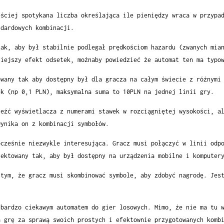
ęściej spotykana liczba określająca ile pieniędzy wraca w przypa
ndardowych kombinacji.
tak, aby był stabilnie podlegał prędkościom hazardu (zwanych mia
niejszy efekt odsetek, możnaby powiedzieć że automat ten ma typo
owany tak aby dostępny był dla gracza na całym świecie z różnymi
ek (np 0,1 PLN), maksymalna suma to 10PLN na jednej linii gry.
leźć wyświetlacza z numerami stawek w rozciągniętej wysokości, a
wynika on z kombinacji symbołów.
ocześnie niezwykle interesująca. Gracz musi połączyć w linii odp
jektowany tak, aby był dostępny na urządzenia mobilne i komputer
 tym, że gracz musi skombinować symbole, aby zdobyć nagrodę. Jes
 bardzo ciekawym automatem do gier losowych. Mimo, że nie ma tu 
a grę za sprawą swoich prostych i efektownie przygotowanych komb