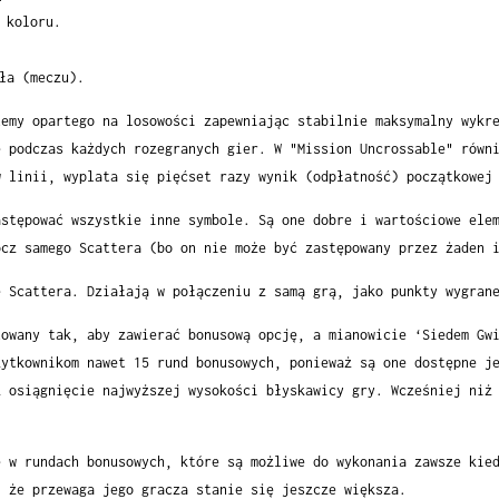
 koloru.
ła (meczu).
temy opartego na losowości zapewniając stabilnie maksymalny wykr
e podczas każdych rozegranych gier. W "Mission Uncrossable" równ
w linii, wyplata się pięćset razy wynik (odpłatność) początkowej
astępować wszystkie inne symbole. Są one dobre i wartościowe ele
ócz samego Scattera (bo on nie może być zastępowany przez żaden 
e Scattera. Działają w połączeniu z samą grą, jako punkty wygran
towany tak, aby zawierać bonusową opcję, a mianowicie ‘Siedem Gw
żytkownikom nawet 15 rund bonusowych, ponieważ są one dostępne j
z osiągnięcie najwyższej wysokości błyskawicy gry. Wcześniej niż
ę w rundach bonusowych, które są możliwe do wykonania zawsze kie
, że przewaga jego gracza stanie się jeszcze większa.