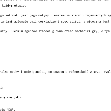
a każdym etapie.
go automatu jest jego motywy. Tematem są siedmiu tajemniczych ag
ktantami automatu byli doświadczeni specjaliści, a widoczna jest
ważny. Siedmiu agentów stanowi główną część mechaniki gry, w tym
kalne cechy i umiejętności, co powoduje różnorakość w grze. Wygl
li:
ącą się jako
pis "DO".