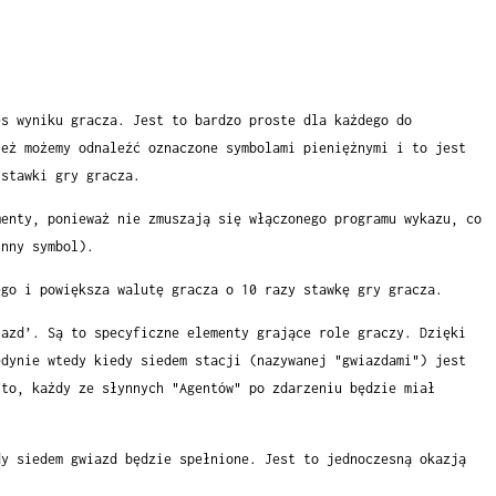
es wyniku gracza. Jest to bardzo proste dla każdego do
ież możemy odnaleźć oznaczone symbolami pieniężnymi i to jest
 stawki gry gracza.
menty, ponieważ nie zmuszają się włączonego programu wykazu, co
inny symbol).
ego i powiększa walutę gracza o 10 razy stawkę gry gracza.
iazd’. Są to specyficzne elementy grające role graczy. Dzięki
edynie wtedy kiedy siedem stacji (nazywanej "gwiazdami") jest
 to, każdy ze słynnych "Agentów" po zdarzeniu będzie miał
dy siedem gwiazd będzie spełnione. Jest to jednoczesną okazją