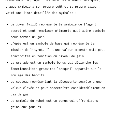
Comme dans la plupart des machines à sous classiques,
chaque symbole a son propre coût et sa propre valeur.
Voici une liste détaillée des symboles :
Le joker (wild) représente le symbole de l’agent
secret et peut remplacer n’importe quel autre symbole
pour former un gain.
L’épée est un symbole de base qui représente la
mission de l’agent. Il a une valeur modeste mais peut
s’accroître en fonction du niveau de gain.
La grenade est un symbole bonus qui déclenche les
fonctionnalités gratuites lorsqu’il apparaît sur le
roulage des bandits.
Le couteau représentant la découverte secrète a une
valeur élevée et peut s’accroître considérablement en
cas de gain.
Le symbole du robot est un bonus qui offre divers
gains aux joueurs.