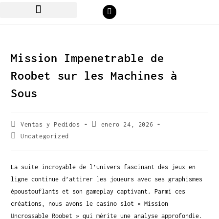
Mission Impenetrable de
Roobet sur les Machines à
Sous
Ventas y Pedidos
enero 24, 2026
Uncategorized
La suite incroyable de l’univers fascinant des jeux en
ligne continue d’attirer les joueurs avec ses graphismes
époustouflants et son gameplay captivant. Parmi ces
créations, nous avons le casino slot « Mission
Uncrossable Roobet » qui mérite une analyse approfondie.