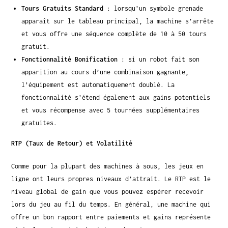
Tours Gratuits Standard
: lorsqu’un symbole grenade
apparaît sur le tableau principal, la machine s’arrête
et vous offre une séquence complète de 10 à 50 tours
gratuit.
Fonctionnalité Bonification
: si un robot fait son
apparition au cours d’une combinaison gagnante,
l’équipement est automatiquement doublé. La
fonctionnalité s’étend également aux gains potentiels
et vous récompense avec 5 tournées supplémentaires
gratuites.
RTP (Taux de Retour) et Volatilité
Comme pour la plupart des machines à sous, les jeux en
ligne ont leurs propres niveaux d’attrait. Le RTP est le
niveau global de gain que vous pouvez espérer recevoir
lors du jeu au fil du temps. En général, une machine qui
offre un bon rapport entre paiements et gains représente