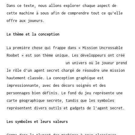
Dans ce texte, nous allons explorer chaque aspect de
cette machine à sous afin de comprendre tout ce qu’elle
offre aux joueurs.
Le thème et la conception
La première chose qui frappe dans « Mission Uncrossable
Roobet » est son thème unique. Les développeurs ont créé
jouer à Mission Uncrossable
un univers où le joueur prend
le rôle d’un agent secret chargé de résoudre une mission
hautement classée. La conception graphique est
impressionnante, avec des décors soignés et des
personnages bien définis. Le fond du jeu représente une
carte géographique secrète, tandis que les symboles
représentent divers outils et gadgets de l’agent secret.
Les symboles et leurs valeurs