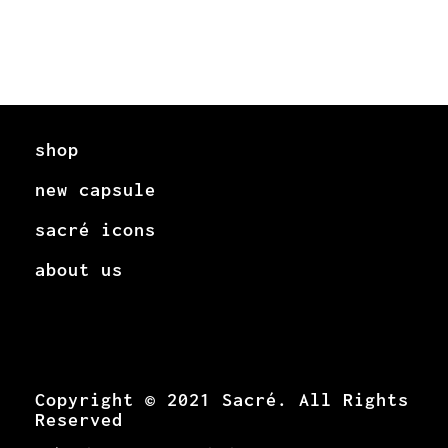
shop
new capsule
sacré icons
about us
Copyright © 2021 Sacré. All Rights
Reserved