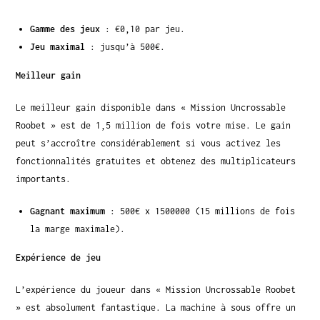
Gamme des jeux
: €0,10 par jeu.
Jeu maximal
: jusqu’à 500€.
Meilleur gain
Le meilleur gain disponible dans « Mission Uncrossable
Roobet » est de 1,5 million de fois votre mise. Le gain
peut s’accroître considérablement si vous activez les
fonctionnalités gratuites et obtenez des multiplicateurs
importants.
Gagnant maximum
: 500€ x 1500000 (15 millions de fois
la marge maximale).
Expérience de jeu
L’expérience du joueur dans « Mission Uncrossable Roobet
» est absolument fantastique. La machine à sous offre un