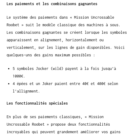
Les paiements et les combinaisons gagnantes
Le système des paiements dans « Mission Uncrossable
Roobet » suit le modèle classique des machines à sous.
Les combinaisons gagnantes se créent lorsque les symboles
apparaissent en alignement, horizontalement ou
verticalement, sur les lignes de gain disponibles. Voici
quelques-uns des gains maximum possibles :
5 symboles Jocker (wild) payent à la fois jusqu’à
1000€.
4 épées et un Joker paient entre 40€ et 400€ selon
l’allignment.
Les fonctionnalités spéciales
En plus de ses paiements classiques, « Mission
Uncrossable Roobet » propose deux fonctionnalités
incroyables qui peuvent grandement améliorer vos gains