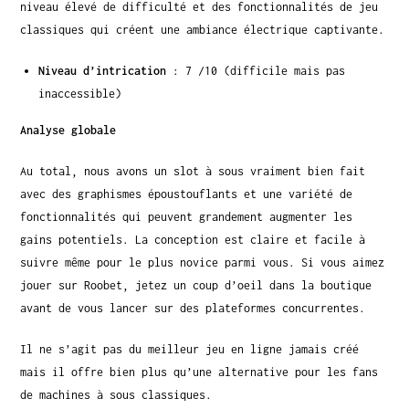
niveau élevé de difficulté et des fonctionnalités de jeu
classiques qui créent une ambiance électrique captivante.
Niveau d’intrication
: 7 /10 (difficile mais pas
inaccessible)
Analyse globale
Au total, nous avons un slot à sous vraiment bien fait
avec des graphismes époustouflants et une variété de
fonctionnalités qui peuvent grandement augmenter les
gains potentiels. La conception est claire et facile à
suivre même pour le plus novice parmi vous. Si vous aimez
jouer sur Roobet, jetez un coup d’oeil dans la boutique
avant de vous lancer sur des plateformes concurrentes.
Il ne s’agit pas du meilleur jeu en ligne jamais créé
mais il offre bien plus qu’une alternative pour les fans
de machines à sous classiques.