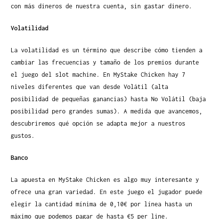
con más dineros de nuestra cuenta, sin gastar dinero.
Volatilidad
La volatilidad es un término que describe cómo tienden a
cambiar las frecuencias y tamaño de los premios durante
el juego del slot machine. En MyStake Chicken hay 7
niveles diferentes que van desde Volátil (alta
posibilidad de pequeñas ganancias) hasta No Volátil (baja
posibilidad pero grandes sumas). A medida que avancemos,
descubriremos qué opción se adapta mejor a nuestros
gustos.
Banco
La apuesta en MyStake Chicken es algo muy interesante y
ofrece una gran variedad. En este juego el jugador puede
elegir la cantidad mínima de 0,10€ por línea hasta un
máximo que podemos pagar de hasta €5 per line.