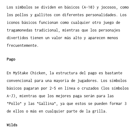
Los símbolos se dividen en básicos (A-10) y jocosos, como
los pollos y gallitos con diferentes personalidades. Los
iconos básicos funcionan como cualquier otro juego de
tragamonedas tradicional, mientras que los personajes
divertidos tienen un valor más alto y aparecen menos
frecuentemente.
Pago
En MyStake Chicken, la estructura del pago es bastante
convencional para una mayoría de jugadores. Los símbolos
básicos pagaran por 2-5 en línea o cruzados (los símbolos
A-J), mientras que los mejores paga serán para las
"Pollo" y las "Gallina", ya que estos se pueden formar 3
de ellos o más en cualquier parte de la grilla.
Wilds