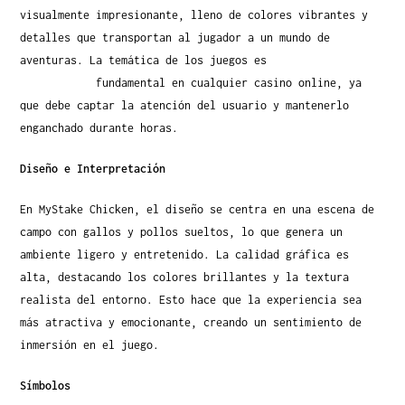
visualmente impresionante, lleno de colores vibrantes y
detalles que transportan al jugador a un mundo de
aventuras. La temática de los juegos es
MyStake Chicken
demo gratis
fundamental en cualquier casino online, ya
que debe captar la atención del usuario y mantenerlo
enganchado durante horas.
Diseño e Interpretación
En MyStake Chicken, el diseño se centra en una escena de
campo con gallos y pollos sueltos, lo que genera un
ambiente ligero y entretenido. La calidad gráfica es
alta, destacando los colores brillantes y la textura
realista del entorno. Esto hace que la experiencia sea
más atractiva y emocionante, creando un sentimiento de
inmersión en el juego.
Símbolos