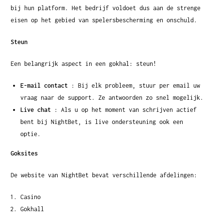
bij hun platform. Het bedrijf voldoet dus aan de strenge
eisen op het gebied van spelersbescherming en onschuld.
Steun
Een belangrijk aspect in een gokhal: steun!
E-mail contact
: Bij elk probleem, stuur per email uw
vraag naar de support. Ze antwoorden zo snel mogelijk.
Live chat
: Als u op het moment van schrijven actief
bent bij NightBet, is live ondersteuning ook een
optie.
Goksites
De website van NightBet bevat verschillende afdelingen:
Casino
Gokhall