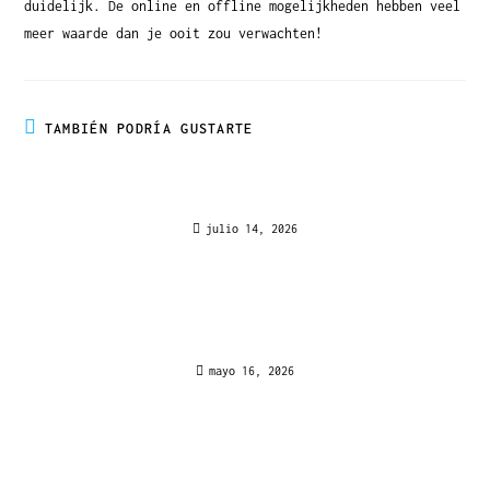
duidelijk. De online en offline mogelijkheden hebben veel
meer waarde dan je ooit zou verwachten!
TAMBIÉN PODRÍA GUSTARTE
Ice Casino luotettavia rahapelikokemuksia
Suomessa
julio 14, 2026
100 Free Spins Upon Sign-Up at Scooore Casino
for Australia
mayo 16, 2026
Descubre transacciones protegidos e rápidos en
Need For Slots Casino en España.