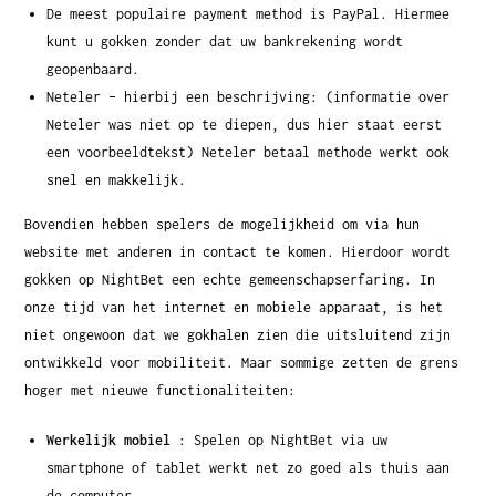
De meest populaire payment method is PayPal. Hiermee
kunt u gokken zonder dat uw bankrekening wordt
geopenbaard.
Neteler – hierbij een beschrijving: (informatie over
Neteler was niet op te diepen, dus hier staat eerst
een voorbeeldtekst) Neteler betaal methode werkt ook
snel en makkelijk.
Bovendien hebben spelers de mogelijkheid om via hun
website met anderen in contact te komen. Hierdoor wordt
gokken op NightBet een echte gemeenschapserfaring. In
onze tijd van het internet en mobiele apparaat, is het
niet ongewoon dat we gokhalen zien die uitsluitend zijn
ontwikkeld voor mobiliteit. Maar sommige zetten de grens
hoger met nieuwe functionaliteiten:
Werkelijk mobiel
: Spelen op NightBet via uw
smartphone of tablet werkt net zo goed als thuis aan
de computer.