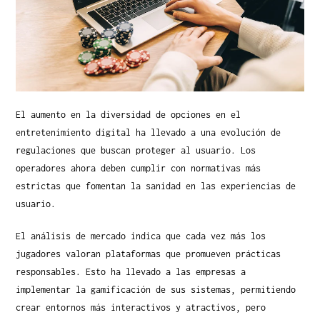
El aumento en la diversidad de opciones en el
entretenimiento digital ha llevado a una evolución de
regulaciones que buscan proteger al usuario. Los
operadores ahora deben cumplir con normativas más
estrictas que fomentan la sanidad en las experiencias de
usuario.
El análisis de mercado indica que cada vez más los
jugadores valoran plataformas que promueven prácticas
responsables. Esto ha llevado a las empresas a
implementar la gamificación de sus sistemas, permitiendo
crear entornos más interactivos y atractivos, pero