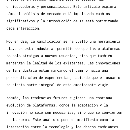
enriquecedoras y personalizadas. Este artículo explora
cómo el análisis de mercado está impulsando cambios
significativos y la introducción de IA está optimizando
cada interacción.
Hoy en día, la gamificación se ha vuelto una herramienta
clave en esta industria, permitiendo que las plataformas
no solo atraigan a nuevos usuarios, sino que también
mantengan la lealtad de los existentes. Las innovaciones
de la industria están marcando el camino hacia una
personalización de experiencias, haciendo que el usuario
se sienta parte integral de este emocionante viaje.
Además, las tendencias futuras sugieren una continua
evolución de plataformas, donde la adaptación y la
innovación no solo son necesarias, sino que se convierten
en la norma. Este análisis pone de manifiesto cómo la
interacción entre la tecnología y los deseos cambiantes