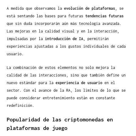
A medida que observamos la
evolución de plataformas
, se
está sentando las bases para futuras
tendencias futuras
que sin duda incorporarán aún más tecnología avanzada.
Las mejoras en la calidad visual y en la interacción,
impulsadas por la
introducción de IA
, permitirán
experiencias ajustadas a los gustos individuales de cada
usuario.
La combinación de estos elementos no solo mejora la
calidad de las interacciones, sino que también define un
nuevo estándar para la
experiencia de usuario
en el
sector. Con el avance de la RA, los límites de lo que se
puede considerar entretenimiento están en constante
redefinición.
Popularidad de las criptomonedas en
plataformas de juego