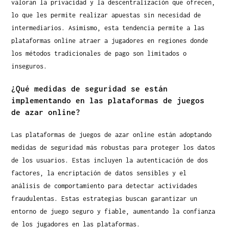
valoran la privacidad y la descentralización que ofrecen,
lo que les permite realizar apuestas sin necesidad de
intermediarios. Asimismo, esta tendencia permite a las
plataformas online atraer a jugadores en regiones donde
los métodos tradicionales de pago son limitados o
inseguros.
¿Qué medidas de seguridad se están
implementando en las plataformas de juegos
de azar online?
Las plataformas de juegos de azar online están adoptando
medidas de seguridad más robustas para proteger los datos
de los usuarios. Estas incluyen la autenticación de dos
factores, la encriptación de datos sensibles y el
análisis de comportamiento para detectar actividades
fraudulentas. Estas estrategias buscan garantizar un
entorno de juego seguro y fiable, aumentando la confianza
de los jugadores en las plataformas.