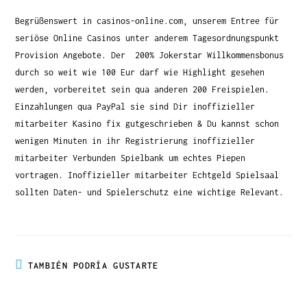
Begrüßenswert in casinos-online.com, unserem Entree für
seriöse Online Casinos unter anderem Tagesordnungspunkt
Provision Angebote. Der 200% Jokerstar Willkommensbonus
durch so weit wie 100 Eur darf wie Highlight gesehen
werden, vorbereitet sein qua anderen 200 Freispielen.
Einzahlungen qua PayPal sie sind Dir inoffizieller
mitarbeiter Kasino fix gutgeschrieben & Du kannst schon
wenigen Minuten in ihr Registrierung inoffizieller
mitarbeiter Verbunden Spielbank um echtes Piepen
vortragen. Inoffizieller mitarbeiter Echtgeld Spielsaal
sollten Daten- und Spielerschutz eine wichtige Relevant.
TAMBIÉN PODRÍA GUSTARTE
Lotto Casino Customer Support: Several Ways to