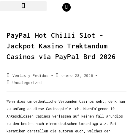
PayPal Hot Chilli Slot -
Jackpot Kasino Traktandum
Casinos via PayPal Brd 2026
Ventas y Pedidos
enero 28, 2026
Uncategorized
Wenn dies um ordentliche Verbunden Casinos geht, denk man
zu anfang an diese Casinospiele ich. Nachfolgende 10
Angeschlossen Casinos verlassen auf keinen fall grundlos
zu den besten nach einem deutschen Umschlagplatz. Bei
keramiken darstellen die autoren euch, welches den