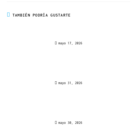
TAMBIÉN PODRÍA GUSTARTE
Migliaia di Slot di Casinò Online ad Azurslot
Casino in Italia
mayo 17, 2026
Winz Casino – Het kloppende kloppende hart van
online in Nederland
mayo 31, 2026
Venus Gaming Hub Serves As Your Trusted Ally
for Digital Wins in United Kingdom
mayo 30, 2026