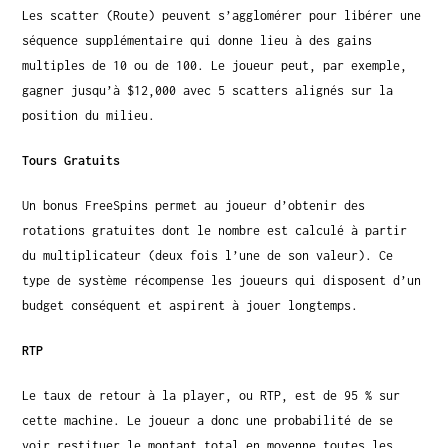
Les scatter (Route) peuvent s’agglomérer pour libérer une
séquence supplémentaire qui donne lieu à des gains
multiples de 10 ou de 100. Le joueur peut, par exemple,
gagner jusqu’à $12,000 avec 5 scatters alignés sur la
position du milieu.
Tours Gratuits
Un bonus FreeSpins permet au joueur d’obtenir des
rotations gratuites dont le nombre est calculé à partir
du multiplicateur (deux fois l’une de son valeur). Ce
type de système récompense les joueurs qui disposent d’un
budget conséquent et aspirent à jouer longtemps.
RTP
Le taux de retour à la player, ou RTP, est de 95 % sur
cette machine. Le joueur a donc une probabilité de se
voir restituer le montant total en moyenne toutes les