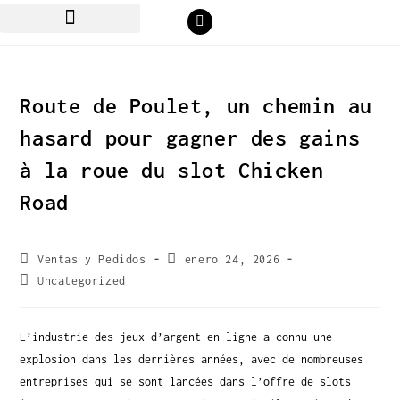
Route de Poulet, un chemin au
hasard pour gagner des gains
à la roue du slot Chicken
Road
Ventas y Pedidos
enero 24, 2026
Uncategorized
L’industrie des jeux d’argent en ligne a connu une
explosion dans les dernières années, avec de nombreuses
entreprises qui se sont lancées dans l’offre de slots