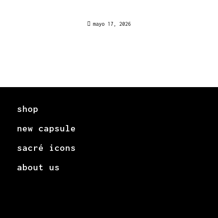
for the Informed Australian Player
mayo 17, 2026
shop
new capsule
sacré icons
about us