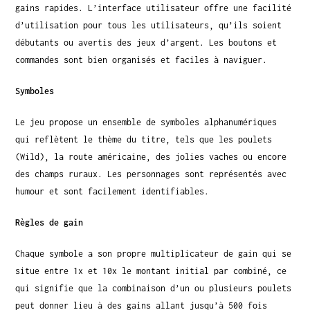
gains rapides. L’interface utilisateur offre une facilité
d’utilisation pour tous les utilisateurs, qu’ils soient
débutants ou avertis des jeux d’argent. Les boutons et
commandes sont bien organisés et faciles à naviguer.
Symboles
Le jeu propose un ensemble de symboles alphanumériques
qui reflètent le thème du titre, tels que les poulets
(Wild), la route américaine, des jolies vaches ou encore
des champs ruraux. Les personnages sont représentés avec
humour et sont facilement identifiables.
Règles de gain
Chaque symbole a son propre multiplicateur de gain qui se
situe entre 1x et 10x le montant initial par combiné, ce
qui signifie que la combinaison d’un ou plusieurs poulets
peut donner lieu à des gains allant jusqu’à 500 fois