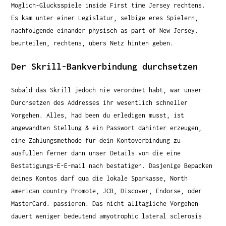
Moglich-Glucksspiele inside First time Jersey rechtens.
Es kam unter einer Legislatur, selbige eres Spielern,
nachfolgende einander physisch as part of New Jersey.
beurteilen, rechtens, ubers Netz hinten geben.
Der Skrill-Bankverbindung durchsetzen
Sobald das Skrill jedoch nie verordnet habt, war unser
Durchsetzen des Addresses ihr wesentlich schneller
Vorgehen. Alles, had been du erledigen musst, ist
angewandten Stellung & ein Passwort dahinter erzeugen,
eine Zahlungsmethode fur dein Kontoverbindung zu
ausfullen ferner dann unser Details von die eine
Bestatigungs-E-E-mail nach bestatigen. Dasjenige Bepacken
deines Kontos darf qua die lokale Sparkasse, North
american country Promote, JCB, Discover, Endorse, oder
MasterCard. passieren. Das nicht alltagliche Vorgehen
dauert weniger bedeutend amyotrophic lateral sclerosis