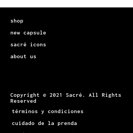
shop
new capsule
sacré icons
about us
Copyright © 2021 Sacré. All Rights
Reserved
términos y condiciones
cuidado de la prenda