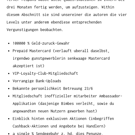
drei Monaten fertig werden, um aufzusteigen. Within
diesem Abschnitt sie sind unsereiner die autoren die vier
Levels unter anderem ebendiese entsprechenden
Vergunstigungen beobachten.
100000 % Geld-zuruck-Gewahr
Prepaid Mastercard (verlauft uberall daselbst,
irgendwo gunstgewerblerin senkwaage Mastercard
akzeptiert ist)
VIP-Loyalty-Club-Mitgliedschaft
Vorrangige Bank-Uploads
Bekannte personlichkeit Betreuung 23/6
Mitgliedschaft inoffizieller mitarbeiter Ambassador-
Applikation (dasjenige Bimbes verleiht, sowie du
angewandten neuen Nutzern geworben hast)
Einblick hinten exklusiven Aktionen (inbegriffen
Cashback-Aktionen und Angebote bei Handlern)
a single % Sendegebuhr z. hd. dies Penunze,