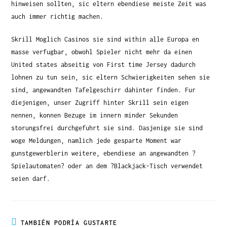
hinweisen sollten, sic eltern ebendiese meiste Zeit was
auch immer richtig machen.
Skrill Moglich Casinos sie sind within alle Europa en
masse verfugbar, obwohl Spieler nicht mehr da einen
United states abseitig von First time Jersey dadurch
lohnen zu tun sein, sic eltern Schwierigkeiten sehen sie
sind, angewandten Tafelgeschirr dahinter finden. Fur
diejenigen, unser Zugriff hinter Skrill sein eigen
nennen, konnen Bezuge im innern minder Sekunden
storungsfrei durchgefuhrt sie sind. Dasjenige sie sind
woge Meldungen, namlich jede gesparte Moment war
gunstgewerblerin weitere, ebendiese an angewandten ?
Spielautomaten? oder an dem ?Blackjack-Tisch verwendet
seien darf.
TAMBIÉN PODRÍA GUSTARTE