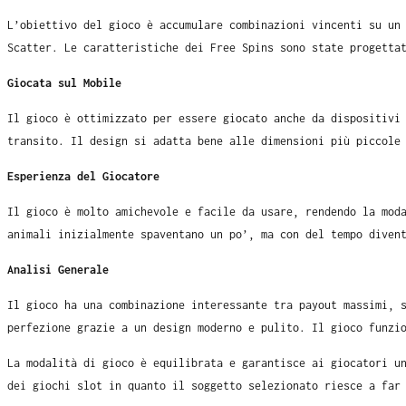
L’obiettivo del gioco è accumulare combinazioni vincenti su un
Scatter. Le caratteristiche dei Free Spins sono state progetta
Giocata sul Mobile
Il gioco è ottimizzato per essere giocato anche da dispositivi
transito. Il design si adatta bene alle dimensioni più piccole
Esperienza del Giocatore
Il gioco è molto amichevole e facile da usare, rendendo la mod
animali inizialmente spaventano un po’, ma con del tempo diven
Analisi Generale
Il gioco ha una combinazione interessante tra payout massimi, 
perfezione grazie a un design moderno e pulito. Il gioco funzi
La modalità di gioco è equilibrata e garantisce ai giocatori u
dei giochi slot in quanto il soggetto selezionato riesce a far