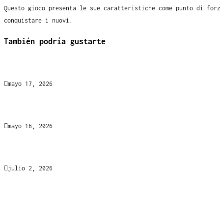
Questo gioco presenta le sue caratteristiche come punto di for
conquistare i nuovi.
También podría gustarte
Fesselndes Gameplay und tatsächliche Belohnungen
mayo 17, 2026
The Coming Era of Online Casino Gaming in Austra
mayo 16, 2026
Certyfikat i Rzetelność w Wonaco Casino w Polsce
julio 2, 2026
shop
new capsule