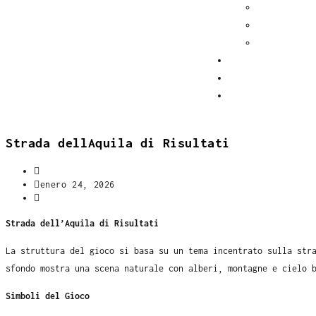
bottoms
tops
dresses
sacré world
about us
cart
Strada dellAquila di Risultati
Ventas y Pedidos
enero 24, 2026
Uncategorized
Strada dell’Aquila di Risultati
La struttura del gioco si basa su un tema incentrato sulla str
sfondo mostra una scena naturale con alberi, montagne e cielo 
Simboli del Gioco