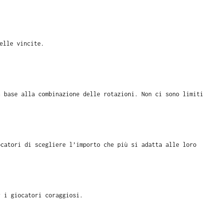
elle vincite.
n base alla combinazione delle rotazioni. Non ci sono limiti
ocatori di scegliere l’importo che più si adatta alle loro
r i giocatori coraggiosi.