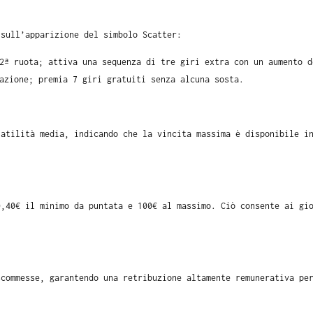
 sull’apparizione del simbolo Scatter:
2ª ruota; attiva una sequenza di tre giri extra con un aumento d
azione; premia 7 giri gratuiti senza alcuna sosta.
latilità media, indicando che la vincita massima è disponibile i
0,40€ il minimo da puntata e 100€ al massimo. Ciò consente ai gi
scommesse, garantendo una retribuzione altamente remunerativa pe