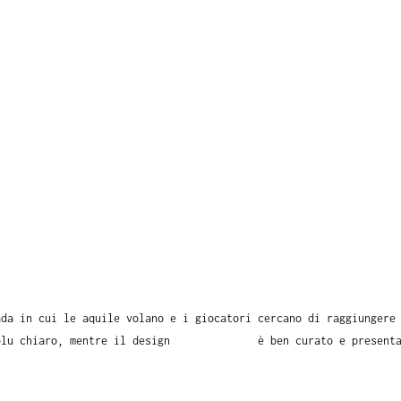
ada in cui le aquile volano e i giocatori cercano di raggiungere
blu chiaro, mentre il design
Chicken Road
è ben curato e presenta