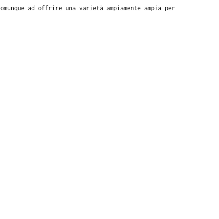
comunque ad offrire una varietà ampiamente ampia per