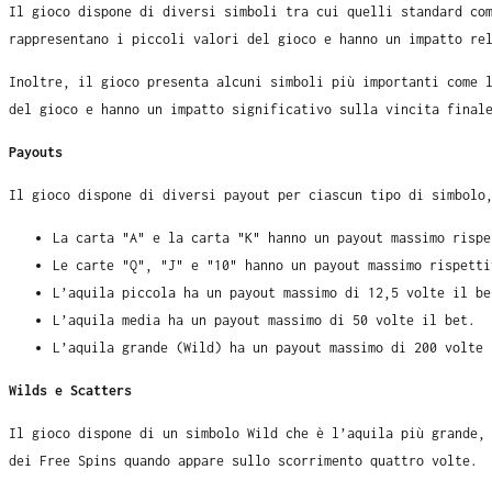
Il gioco dispone di diversi simboli tra cui quelli standard co
rappresentano i piccoli valori del gioco e hanno un impatto re
Inoltre, il gioco presenta alcuni simboli più importanti come 
del gioco e hanno un impatto significativo sulla vincita final
Payouts
Il gioco dispone di diversi payout per ciascun tipo di simbolo
La carta "A" e la carta "K" hanno un payout massimo rispe
Le carte "Q", "J" e "10" hanno un payout massimo rispetti
L’aquila piccola ha un payout massimo di 12,5 volte il be
L’aquila media ha un payout massimo di 50 volte il bet.
L’aquila grande (Wild) ha un payout massimo di 200 volte 
Wilds e Scatters
Il gioco dispone di un simbolo Wild che è l’aquila più grande,
dei Free Spins quando appare sullo scorrimento quattro volte.