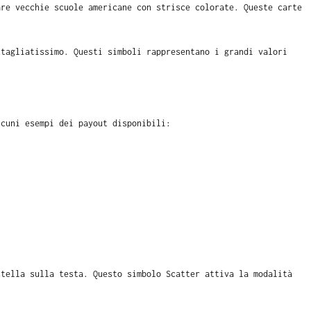
are vecchie scuole americane con strisce colorate. Queste carte
ttagliatissimo. Questi simboli rappresentano i grandi valori
lcuni esempi dei payout disponibili:
stella sulla testa. Questo simbolo Scatter attiva la modalità