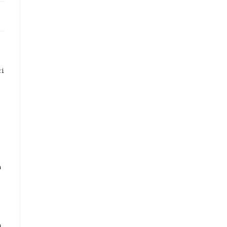
ci
a
a