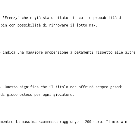
: "Frenzy" che è già stato citato, in cui le probabilità di
spin con possibilità di rinnovare il lotto max.
e indica una maggiore propensione a pagamenti rispetto alle altr
a. Questo significa che il titolo non offrirà sempre grandi
 di gioco esteso per ogni giocatore.
 mentre la massima scommessa raggiunge i 200 euro. Il max win