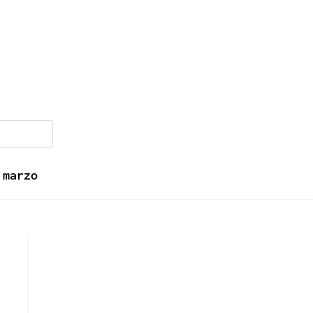
 marzo