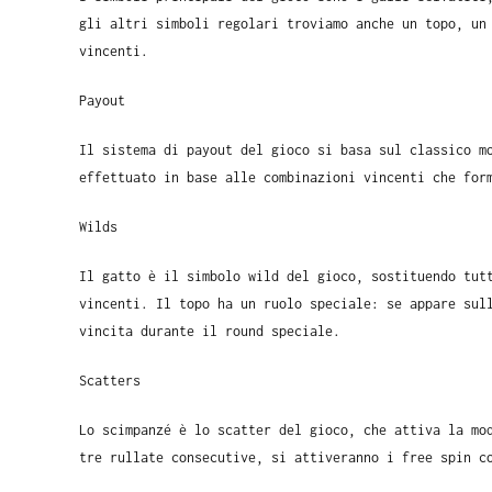
gli altri simboli regolari troviamo anche un topo, un
vincenti.
Payout
Il sistema di payout del gioco si basa sul classico m
effettuato in base alle combinazioni vincenti che for
Wilds
Il gatto è il simbolo wild del gioco, sostituendo tut
vincenti. Il topo ha un ruolo speciale: se appare sul
vincita durante il round speciale.
Scatters
Lo scimpanzé è lo scatter del gioco, che attiva la mo
tre rullate consecutive, si attiveranno i free spin c