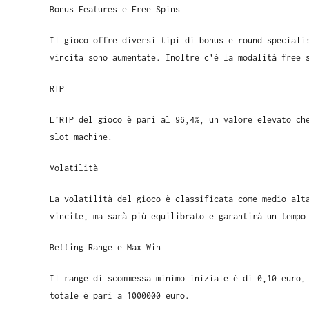
Bonus Features e Free Spins
Il gioco offre diversi tipi di bonus e round speciali
vincita sono aumentate. Inoltre c’è la modalità free 
RTP
L’RTP del gioco è pari al 96,4%, un valore elevato ch
slot machine.
Volatilità
La volatilità del gioco è classificata come medio-alt
vincite, ma sarà più equilibrato e garantirà un tempo
Betting Range e Max Win
Il range di scommessa minimo iniziale è di 0,10 euro,
totale è pari a 1000000 euro.