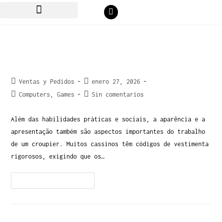
O que é um casino de alimentos?
Ventas y Pedidos
enero 27, 2026
Computers, Games
Sin comentarios
Além das habilidades práticas e sociais, a aparência e a
apresentação também são aspectos importantes do trabalho
de um croupier. Muitos cassinos têm códigos de vestimenta
rigorosos, exigindo que os…
Continuar Leyendo