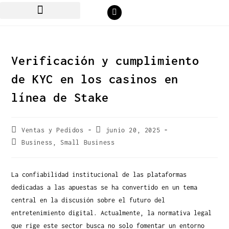
Verificación y cumplimiento
de KYC en los casinos en
línea de Stake
Ventas y Pedidos
junio 20, 2025
Business, Small Business
La confiabilidad institucional de las plataformas
dedicadas a las apuestas se ha convertido en un tema
central en la discusión sobre el futuro del
entretenimiento digital. Actualmente, la normativa legal
que rige este sector busca no solo fomentar un entorno