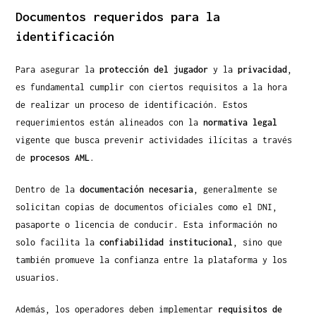
Documentos requeridos para la
identificación
Para asegurar la
protección del jugador
y la
privacidad
,
es fundamental cumplir con ciertos requisitos a la hora
de realizar un proceso de identificación. Estos
requerimientos están alineados con la
normativa legal
vigente que busca prevenir actividades ilícitas a través
de
procesos AML
.
Dentro de la
documentación necesaria
, generalmente se
solicitan copias de documentos oficiales como el DNI,
pasaporte o licencia de conducir. Esta información no
solo facilita la
confiabilidad institucional
, sino que
también promueve la confianza entre la plataforma y los
usuarios.
Además, los operadores deben implementar
requisitos de