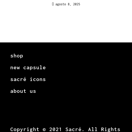
agosto 8, 2025
shop
new capsule
sacré icons
about us
Copyright © 2021 Sacré. All Rights