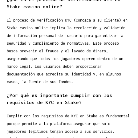
Stake casino online?
El proceso de verificación KYC (Conozca a su Cliente) en
Stake casino online implica la recolección y validación
de información personal del usuario para garantizar la
seguridad y cumplimiento de normativas. Este proceso
busca prevenir el fraude y el lavado de dinero,
asegurando que todos los jugadores operen dentro de un
marco legal. Los usuarios deben proporcionar
documentación que acredite su identidad y, en algunos
casos, la fuente de sus fondos.
¿Por qué es importante cumplir con los
requisitos de KYC en Stake?
Cumplir con los requisitos de KYC en Stake es fundamental
porque permite a la plataforma asegurar que solo
jugadores legítimos tengan acceso a sus servicios.