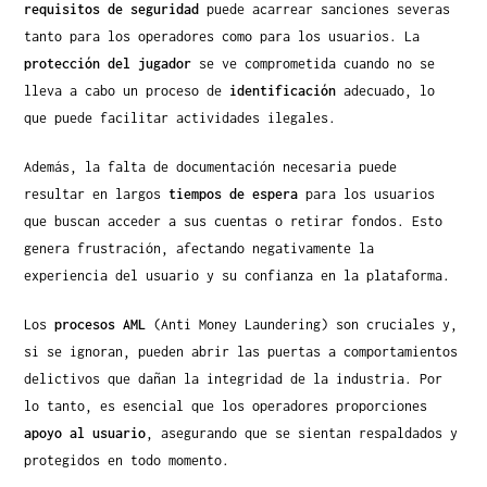
requisitos de seguridad
puede acarrear sanciones severas
tanto para los operadores como para los usuarios. La
protección del jugador
se ve comprometida cuando no se
lleva a cabo un proceso de
identificación
adecuado, lo
que puede facilitar actividades ilegales.
Además, la falta de documentación necesaria puede
resultar en largos
tiempos de espera
para los usuarios
que buscan acceder a sus cuentas o retirar fondos. Esto
genera frustración, afectando negativamente la
experiencia del usuario y su confianza en la plataforma.
Los
procesos AML
(Anti Money Laundering) son cruciales y,
si se ignoran, pueden abrir las puertas a comportamientos
delictivos que dañan la integridad de la industria. Por
lo tanto, es esencial que los operadores proporciones
apoyo al usuario
, asegurando que se sientan respaldados y
protegidos en todo momento.