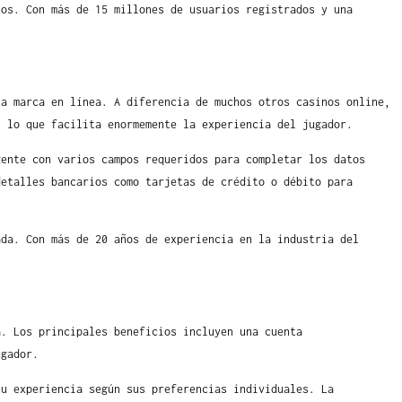
ños. Con más de 15 millones de usuarios registrados y una
a marca en línea. A diferencia de muchos otros casinos online,
, lo que facilita enormemente la experiencia del jugador.
gente con varios campos requeridos para completar los datos
detalles bancarios como tarjetas de crédito o débito para
ada. Con más de 20 años de experiencia en la industria del
a. Los principales beneficios incluyen una cuenta
ugador.
su experiencia según sus preferencias individuales. La