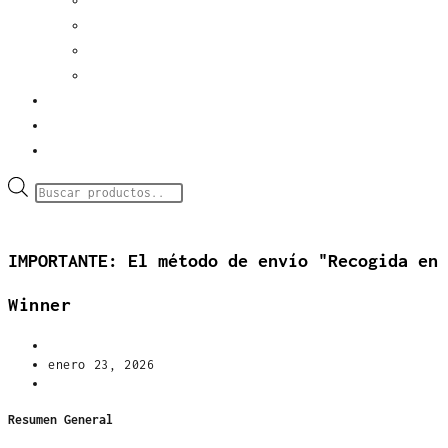
jackets
bottoms
tops
dresses
sacré world
about us
cart
Búsqueda
de
Instagram
productos
IMPORTANTE: El método de envío "Recogida en 
Winner
Autor
Ventas y Pedidos
de
Publicación
enero 23, 2026
la
de
Categoría
Uncategorized
entrada:
la
de
Resumen General
entrada:
la
entrada: