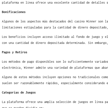
plataforma en línea ofrece una excelente cantidad de detalles 
Bonificaciones
Algunos de los aspectos más destacados del casino Winner son l
limitaciones estipuladas para la cantidad de dinero depositado
Los beneficios incluyen acceso ilimitado al fondo de juego y e
con una cantidad de dinero depositada determinada. Sin embargo
Pagos y Retiros
Los métodos de pago disponibles son lo suficientemente variado
electrónica, Winner admite una variedad de plataformas que aba
Alguno de estos métodos incluyen opciones no tradicionales com
suelen ser razonablemente rápidos, especialmente considerando 
Categorías de Juegos
La plataforma ofrece una amplia selección de juegos en línea p
que se pueden dividir en: