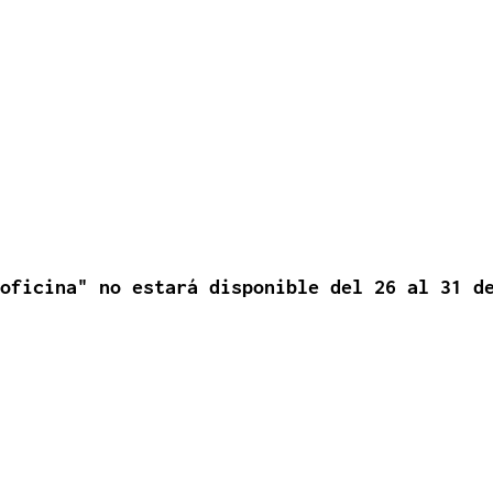
oficina" no estará disponible del 26 al 31 d