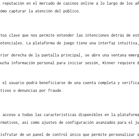
a reputación en el mercado de casinos online a lo largo de los a
cómo capturar la atención del público.
tos clave que nos permite entender las intenciones detrás de est
potenciales. La plataforma de juego tiene una interfaz intuitiva
erior derecha de la pantalla principal, se abre una ventana emer
mucha información personal para iniciar sesión, Winner requiere 
, el usuario podrá beneficiarse de una cuenta completa y verific
ativos o denuncias por fraude.
n acceso a todas las características disponibles en la plataform
ormativos, así como ajustes de configuración avanzados para el j
disfrutar de un panel de control único que permite personalizar 