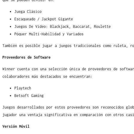
Juega Clásico
Escaqueado / Jackpot Gigante
Juegos De Video: Blackjack, Baccarat, Roulette
Póquer Multi-Habilidad y Variados
También es posible jugar a juegos tradicionales como ruleta, r
Proveedores de Software
Winner cuenta con una selección única de proveedores de softwa
colaboradores más destacados se encuentran:
Playtech
Betsoft Gaming
Juegos desarrollados por estos proveedores son reconocidos glo
jugador una ventaja significativa en comparación con otros cas
Versión Móvil