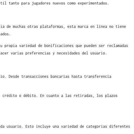
útil tanto para jugadores nuevos como experimentados.
cia de muchas otras plataformas, esta marca en línea no tiene
tados.
su propia variedad de bonificaciones que pueden ser reclamadas
facer varias preferencias y necesidades del usuario.
dio. Desde transacciones bancarias hasta transferencia
e crédito o débito. En cuanto a las retiradas, los plazos
ada usuario. Esto incluye una variedad de categorías diferentes