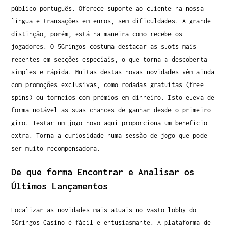
público português. Oferece suporte ao cliente na nossa
língua e transações em euros, sem dificuldades. A grande
distinção, porém, está na maneira como recebe os
jogadores. O 5Gringos costuma destacar as slots mais
recentes em secções especiais, o que torna a descoberta
simples e rápida. Muitas destas novas novidades vêm ainda
com promoções exclusivas, como rodadas gratuitas (free
spins) ou torneios com prémios em dinheiro. Isto eleva de
forma notável as suas chances de ganhar desde o primeiro
giro. Testar um jogo novo aqui proporciona um benefício
extra. Torna a curiosidade numa sessão de jogo que pode
ser muito recompensadora.
De que forma Encontrar e Analisar os
Últimos Lançamentos
Localizar as novidades mais atuais no vasto lobby do
5Gringos Casino é fácil e entusiasmante. A plataforma de