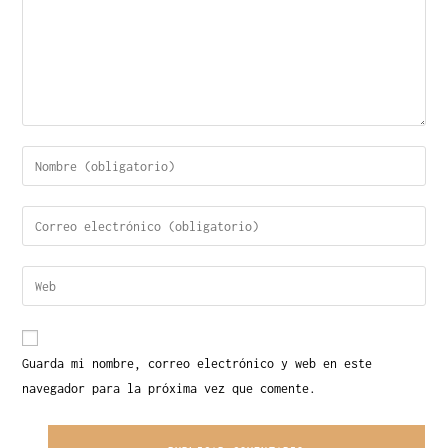
Guarda mi nombre, correo electrónico y web en este
navegador para la próxima vez que comente.