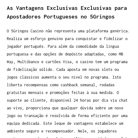
As Vantagens Exclusivas Exclusivas para
Apostadores Portugueses no 5Gringos
O 5Gringos Casino não representa uma plataforma genérica.
Realiza um esforço genuíno para conquistar e fidelizar o
jogador português. Para além da comodidade da língua
portuguesa e das opções de depósito adaptadas, como MB
Way, Multibanco e cartões Visa, o casino tem um programa
de fidelização sólido. Cada aposta em novas slots ou
jogos clássicos aumenta o seu nível no programa. Isto
liberta recompensas como cashback semanal, rodadas
gratuitas mensais e promoções feitas à sua medida. O
suporte ao cliente, disponível 24 horas por dia via chat
ao vivo, proporciona que qualquer dúvida sobre um novo
jogo ou transação é resolvida de forma eficiente por uma
equipa dedicada. Este leque de vantagens estabelece um
ambiente seguro e recompensador. Nele, os jogadores