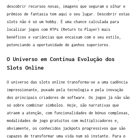
descobrir recursos novas, imagens que seguram o olhar e
prêmios de fantasia tem aqui o seu lugar. Descobrir estas
slots não é só um hobby. É uma chance calculada para
localizar jogos com RTPs (Return to Player) mais
benéficos e variâncias que encaixam com o seu estilo,
potenciando a oportunidade de ganhos superiores.
O Universo em Contínua Evolução dos
Slots Online
O universo das slots online transforma-se a uma cadência
impressionante, puxado pela tecnologia e pela inovação
dos principais criadores de software. Os jogos já não são
só sobre combinar símbolos. Hoje, são narrativas que
atraem a atenção, com funcionalidades de bónus complexas,
modalidades de jogo gratuitos com multiplicadores e,
obviamente, os conhecidos jackpots progressivos que são
capazes de transformar uma vida num só instante. Para o