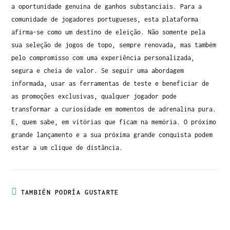
a oportunidade genuína de ganhos substanciais. Para a
comunidade de jogadores portugueses, esta plataforma
afirma-se como um destino de eleição. Não somente pela
sua seleção de jogos de topo, sempre renovada, mas também
pelo compromisso com uma experiência personalizada,
segura e cheia de valor. Se seguir uma abordagem
informada, usar as ferramentas de teste e beneficiar de
as promoções exclusivas, qualquer jogador pode
transformar a curiosidade em momentos de adrenalina pura.
E, quem sabe, em vitórias que ficam na memória. O próximo
grande lançamento e a sua próxima grande conquista podem
estar a um clique de distância.
TAMBIÉN PODRÍA GUSTARTE
Začněte točit výhry ještě dnes s Robocat Casino
v Česku