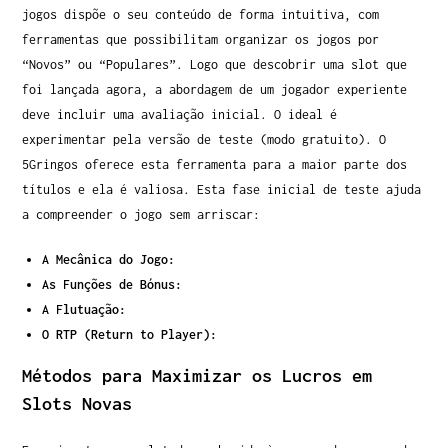
jogos dispõe o seu conteúdo de forma intuitiva, com
ferramentas que possibilitam organizar os jogos por
“Novos” ou “Populares”. Logo que descobrir uma slot que
foi lançada agora, a abordagem de um jogador experiente
deve incluir uma avaliação inicial. O ideal é
experimentar pela versão de teste (modo gratuito). O
5Gringos oferece esta ferramenta para a maior parte dos
títulos e ela é valiosa. Esta fase inicial de teste ajuda
a compreender o jogo sem arriscar:
A Mecânica do Jogo:
As Funções de Bónus:
A Flutuação:
O RTP (Return to Player):
Métodos para Maximizar os Lucros em
Slots Novas