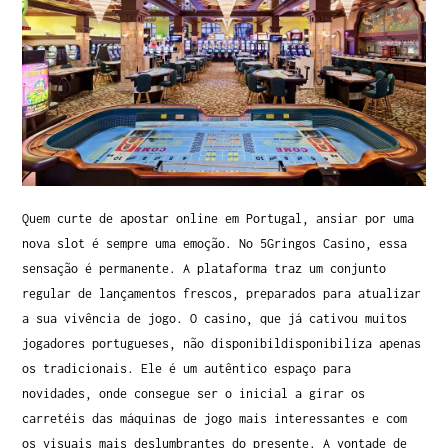
Quem curte de apostar online em Portugal, ansiar por uma
nova slot é sempre uma emoção. No 5Gringos Casino, essa
sensação é permanente. A plataforma traz um conjunto
regular de lançamentos frescos, preparados para atualizar
a sua vivência de jogo. O casino, que já cativou muitos
jogadores portugueses, não disponibildisponibiliza apenas
os tradicionais. Ele é um autêntico espaço para
novidades, onde consegue ser o inicial a girar os
carretéis das máquinas de jogo mais interessantes e com
os visuais mais deslumbrantes do presente. A vontade de