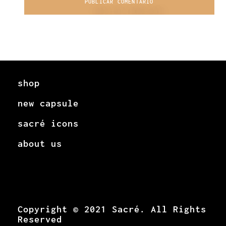
shop
new capsule
sacré icons
about us
Copyright © 2021 Sacré. All Rights
Reserved