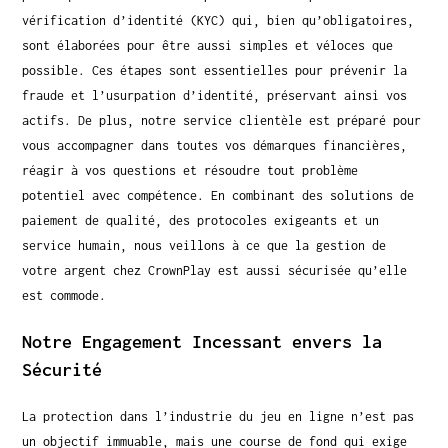
vérification d’identité (KYC) qui, bien qu’obligatoires,
sont élaborées pour être aussi simples et véloces que
possible. Ces étapes sont essentielles pour prévenir la
fraude et l’usurpation d’identité, préservant ainsi vos
actifs. De plus, notre service clientèle est préparé pour
vous accompagner dans toutes vos démarques financières,
réagir à vos questions et résoudre tout problème
potentiel avec compétence. En combinant des solutions de
paiement de qualité, des protocoles exigeants et un
service humain, nous veillons à ce que la gestion de
votre argent chez CrownPlay est aussi sécurisée qu’elle
est commode.
Notre Engagement Incessant envers la
Sécurité
La protection dans l’industrie du jeu en ligne n’est pas
un objectif immuable, mais une course de fond qui exige