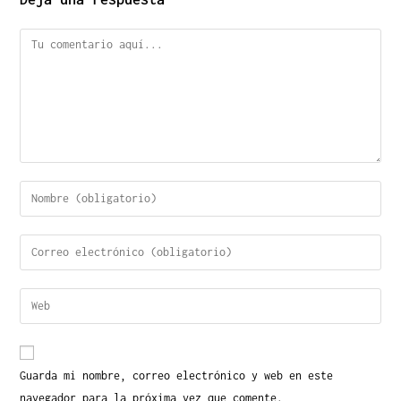
Guarda mi nombre, correo electrónico y web en este
navegador para la próxima vez que comente.