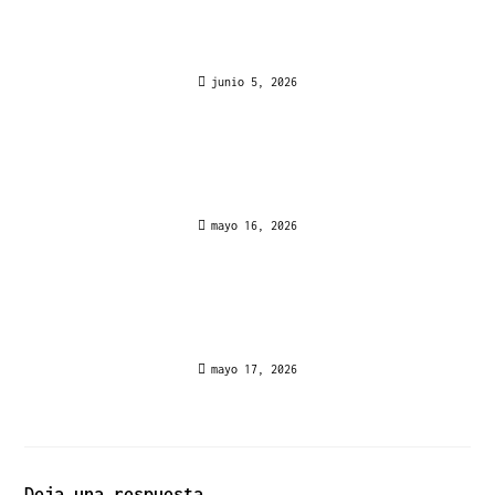
Licencia y Fiabilidad de Sankra Casino:
Credibilidad y Protección para España
junio 5, 2026
Påmeldingsveiledning: Trinnvise Instruksjoner
for Spinsy Casino i Norge
mayo 16, 2026
Lucky7 Casino – Onmiddellijke uitbetalingen en
gemakkelijke betalingen in Nederland
mayo 17, 2026
Deja una respuesta