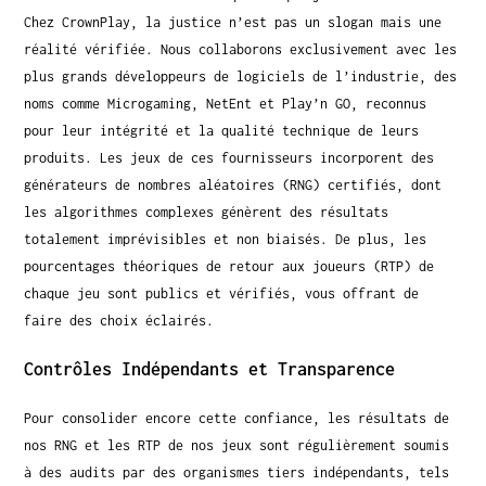
Chez CrownPlay, la justice n’est pas un slogan mais une
réalité vérifiée. Nous collaborons exclusivement avec les
plus grands développeurs de logiciels de l’industrie, des
noms comme Microgaming, NetEnt et Play’n GO, reconnus
pour leur intégrité et la qualité technique de leurs
produits. Les jeux de ces fournisseurs incorporent des
générateurs de nombres aléatoires (RNG) certifiés, dont
les algorithmes complexes génèrent des résultats
totalement imprévisibles et non biaisés. De plus, les
pourcentages théoriques de retour aux joueurs (RTP) de
chaque jeu sont publics et vérifiés, vous offrant de
faire des choix éclairés.
Contrôles Indépendants et Transparence
Pour consolider encore cette confiance, les résultats de
nos RNG et les RTP de nos jeux sont régulièrement soumis
à des audits par des organismes tiers indépendants, tels