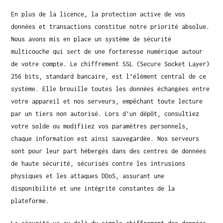
En plus de la licence, la protection active de vos
données et transactions constitue notre priorité absolue.
Nous avons mis en place un système de sécurité
multicouche qui sert de une forteresse numérique autour
de votre compte. Le chiffrement SSL (Secure Socket Layer)
256 bits, standard bancaire, est l’élément central de ce
système. Elle brouille toutes les données échangées entre
votre appareil et nos serveurs, empêchant toute lecture
par un tiers non autorisé. Lors d’un dépôt, consultiez
votre solde ou modifiiez vos paramètres personnels,
chaque information est ainsi sauvegardée. Nos serveurs
sont pour leur part hébergés dans des centres de données
de haute sécurité, sécurisés contre les intrusions
physiques et les attaques DDoS, assurant une
disponibilité et une intégrité constantes de la
plateforme.