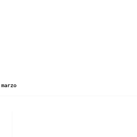
 marzo