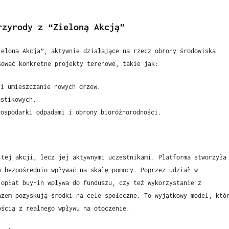
rzyrody z “Zieloną Akcją”
ielona Akcja”, aktywnie działające na rzecz obrony środowiska
sować konkretne projekty terenowe, takie jak:
 i umieszczanie nowych drzew.
astikowych.
gospodarki odpadami i obrony bioróżnorodności.
 tej akcji, lecz jej aktywnymi uczestnikami. Platforma stworzyła
m bezpośrednio wpływać na skalę pomocy. Poprzez udział w
 opłat buy-in wpływa do funduszu, czy też wykorzystanie z
azem pozyskują środki na cele społeczne. To wyjątkowy model, któ
ością z realnego wpływu na otoczenie.