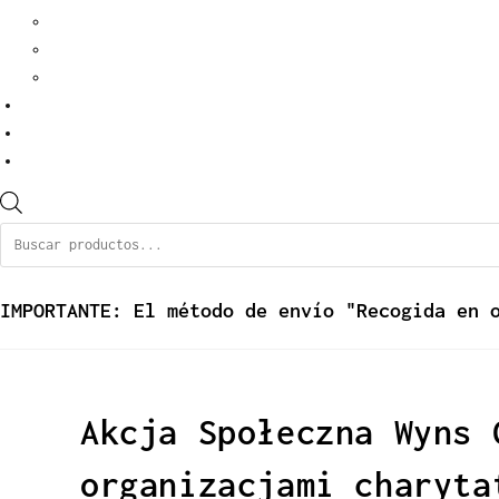
bottoms
tops
dresses
sacré world
about us
cart
Búsqueda
de
productos
Instagram
IMPORTANTE: El método de envío "Recogida en 
Akcja Społeczna Wyns 
organizacjami charyta