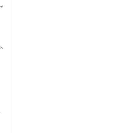
ów
,
do
e