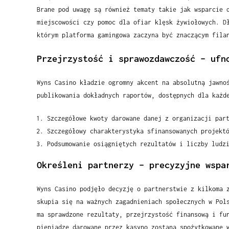
Brane pod uwagę są również tematy takie jak wsparcie 
miejscowości czy pomoc dla ofiar klęsk żywiołowych. D
którym platforma gamingowa zaczyna być znaczącym fila
Przejrzystość i sprawozdawczość – ufn
Wyns Casino kładzie ogromny akcent na absolutną jawno
publikowania dokładnych raportów, dostępnych dla każd
Szczegółowe kwoty darowane danej z organizacji par
Szczegółowy charakterystyka sfinansowanych projekt
Podsumowanie osiągniętych rezultatów i liczby ludz
Określeni partnerzy – precyzyjne wspa
Wyns Casino podjęło decyzję o partnerstwie z kilkoma 
skupia się na ważnych zagadnieniach społecznych w Pol
ma sprawdzone rezultaty, przejrzystość finansową i fu
pieniądze darowane przez kasyno zostaną spożytkowane 