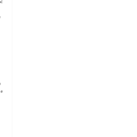
ać
e
w
ie