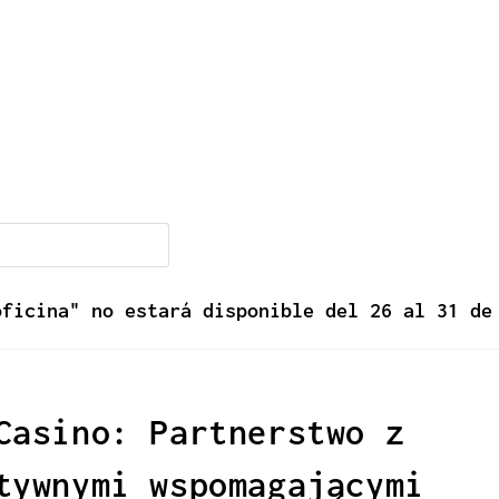
oficina" no estará disponible del 26 al 31 de
Casino: Partnerstwo z
tywnymi wspomagającymi