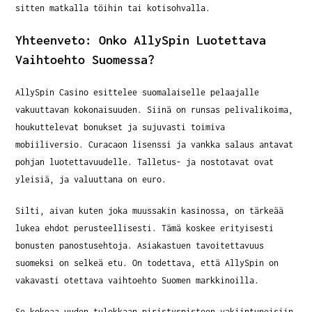
sitten matkalla töihin tai kotisohvalla.
Yhteenveto: Onko AllySpin Luotettava
Vaihtoehto Suomessa?
AllySpin Casino esittelee suomalaiselle pelaajalle
vakuuttavan kokonaisuuden. Siinä on runsas pelivalikoima,
houkuttelevat bonukset ja sujuvasti toimiva
mobiiliversio. Curacaon lisenssi ja vankka salaus antavat
pohjan luotettavuudelle. Talletus- ja nostotavat ovat
yleisiä, ja valuuttana on euro.
Silti, aivan kuten joka muussakin kasinossa, on tärkeää
lukea ehdot perusteellisesti. Tämä koskee erityisesti
bonusten panostusehtoja. Asiakastuen tavoitettavuus
suomeksi on selkeä etu. On todettava, että AllySpin on
vakavasti otettava vaihtoehto Suomen markkinoilla.
Se kokoaa uuden tulokkaan piristyspisteen vakiintuneisiin