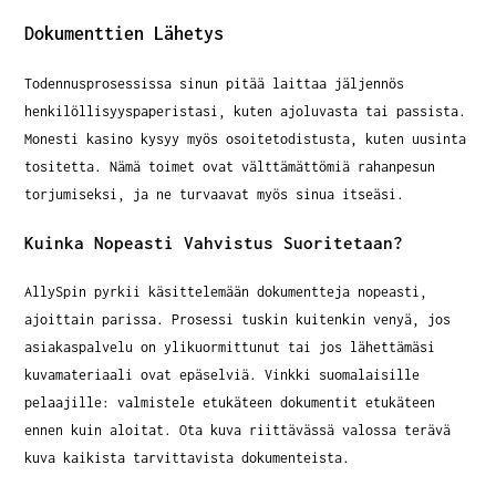
Dokumenttien Lähetys
Todennusprosessissa sinun pitää laittaa jäljennös
henkilöllisyyspaperistasi, kuten ajoluvasta tai passista.
Monesti kasino kysyy myös osoitetodistusta, kuten uusinta
tositetta. Nämä toimet ovat välttämättömiä rahanpesun
torjumiseksi, ja ne turvaavat myös sinua itseäsi.
Kuinka Nopeasti Vahvistus Suoritetaan?
AllySpin pyrkii käsittelemään dokumentteja nopeasti,
ajoittain parissa. Prosessi tuskin kuitenkin venyä, jos
asiakaspalvelu on ylikuormittunut tai jos lähettämäsi
kuvamateriaali ovat epäselviä. Vinkki suomalaisille
pelaajille: valmistele etukäteen dokumentit etukäteen
ennen kuin aloitat. Ota kuva riittävässä valossa terävä
kuva kaikista tarvittavista dokumenteista.