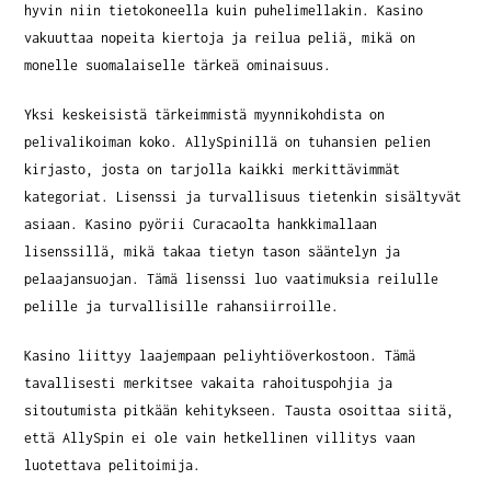
hyvin niin tietokoneella kuin puhelimellakin. Kasino
vakuuttaa nopeita kiertoja ja reilua peliä, mikä on
monelle suomalaiselle tärkeä ominaisuus.
Yksi keskeisistä tärkeimmistä myynnikohdista on
pelivalikoiman koko. AllySpinillä on tuhansien pelien
kirjasto, josta on tarjolla kaikki merkittävimmät
kategoriat. Lisenssi ja turvallisuus tietenkin sisältyvät
asiaan. Kasino pyörii Curacaolta hankkimallaan
lisenssillä, mikä takaa tietyn tason sääntelyn ja
pelaajansuojan. Tämä lisenssi luo vaatimuksia reilulle
pelille ja turvallisille rahansiirroille.
Kasino liittyy laajempaan peliyhtiöverkostoon. Tämä
tavallisesti merkitsee vakaita rahoituspohjia ja
sitoutumista pitkään kehitykseen. Tausta osoittaa siitä,
että AllySpin ei ole vain hetkellinen villitys vaan
luotettava pelitoimija.