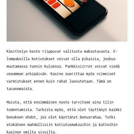
Käsittelyn kesto riippuvat valitusta maksutavasta. E-
lompakoilla kotiutukset voivat olla pikaisia, joskus
muutamassa tunnin kuluessa. Pankkisiirrot voivat viedä
useamman arkipäivän. Kasino suorittaa myös viimeiset
varmistukset ennen kuin rahat luovutetaan. Tämä on
tavanomaista.
Muista, että ensimmäinen nosto tarvitsee aina tilin
todentamista. Tarkista myös, että olet täyttänyt kaikki
bonuksen ehdot, jos olet käyttänyt bonusrahaa. Tutki
etukäteen mahdollisiin kotiutusmaksuihin ja kattoihin
kasinon omilta sivuilta.