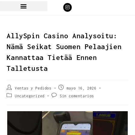
AllySpin Casino Analysoitu:
Nämä Seikat Suomen Pelaajien
Kannattaa Tietää Ennen
Talletusta
Ventas y Pedidos
mayo 16, 2026
Uncategorized
Sin comentarios