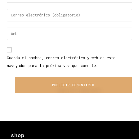
Guarda mi nombre, correo electrónico y web en este
navegador para la próxima vez que comente.
shop