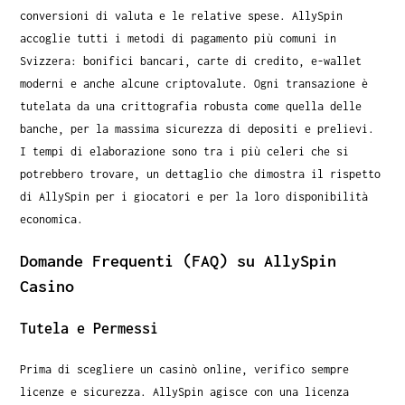
conversioni di valuta e le relative spese. AllySpin
accoglie tutti i metodi di pagamento più comuni in
Svizzera: bonifici bancari, carte di credito, e-wallet
moderni e anche alcune criptovalute. Ogni transazione è
tutelata da una crittografia robusta come quella delle
banche, per la massima sicurezza di depositi e prelievi.
I tempi di elaborazione sono tra i più celeri che si
potrebbero trovare, un dettaglio che dimostra il rispetto
di AllySpin per i giocatori e per la loro disponibilità
economica.
Domande Frequenti (FAQ) su AllySpin
Casino
Tutela e Permessi
Prima di scegliere un casinò online, verifico sempre
licenze e sicurezza. AllySpin agisce con una licenza