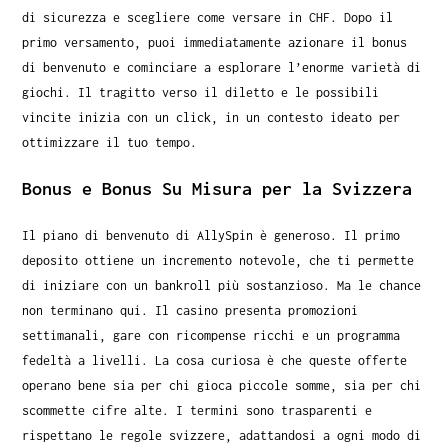
di sicurezza e scegliere come versare in CHF. Dopo il
primo versamento, puoi immediatamente azionare il bonus
di benvenuto e cominciare a esplorare l’enorme varietà di
giochi. Il tragitto verso il diletto e le possibili
vincite inizia con un click, in un contesto ideato per
ottimizzare il tuo tempo.
Bonus e Bonus Su Misura per la Svizzera
Il piano di benvenuto di AllySpin è generoso. Il primo
deposito ottiene un incremento notevole, che ti permette
di iniziare con un bankroll più sostanzioso. Ma le chance
non terminano qui. Il casino presenta promozioni
settimanali, gare con ricompense ricchi e un programma
fedeltà a livelli. La cosa curiosa è che queste offerte
operano bene sia per chi gioca piccole somme, sia per chi
scommette cifre alte. I termini sono trasparenti e
rispettano le regole svizzere, adattandosi a ogni modo di