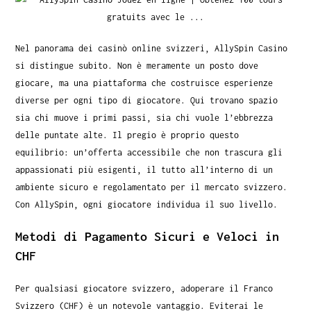
Nel panorama dei casinò online svizzeri, AllySpin Casino
si distingue subito. Non è meramente un posto dove
giocare, ma una piattaforma che costruisce esperienze
diverse per ogni tipo di giocatore. Qui trovano spazio
sia chi muove i primi passi, sia chi vuole l’ebbrezza
delle puntate alte. Il pregio è proprio questo
equilibrio: un’offerta accessibile che non trascura gli
appassionati più esigenti, il tutto all’interno di un
ambiente sicuro e regolamentato per il mercato svizzero.
Con AllySpin, ogni giocatore individua il suo livello.
Metodi di Pagamento Sicuri e Veloci in
CHF
Per qualsiasi giocatore svizzero, adoperare il Franco
Svizzero (CHF) è un notevole vantaggio. Eviterai le