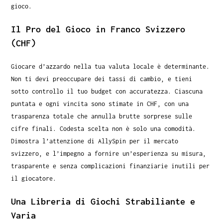
gioco.
Il Pro del Gioco in Franco Svizzero
(CHF)
Giocare d’azzardo nella tua valuta locale è determinante.
Non ti devi preoccupare dei tassi di cambio, e tieni
sotto controllo il tuo budget con accuratezza. Ciascuna
puntata e ogni vincita sono stimate in CHF, con una
trasparenza totale che annulla brutte sorprese sulle
cifre finali. Codesta scelta non è solo una comodità.
Dimostra l’attenzione di AllySpin per il mercato
svizzero, e l’impegno a fornire un’esperienza su misura,
trasparente e senza complicazioni finanziarie inutili per
il giocatore.
Una Libreria di Giochi Strabiliante e
Varia