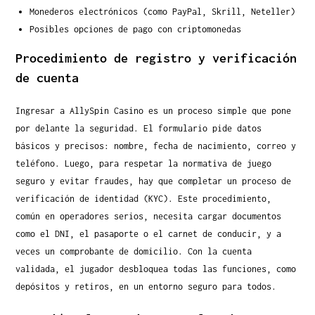
Monederos electrónicos (como PayPal, Skrill, Neteller)
Posibles opciones de pago con criptomonedas
Procedimiento de registro y verificación
de cuenta
Ingresar a AllySpin Casino es un proceso simple que pone
por delante la seguridad. El formulario pide datos
básicos y precisos: nombre, fecha de nacimiento, correo y
teléfono. Luego, para respetar la normativa de juego
seguro y evitar fraudes, hay que completar un proceso de
verificación de identidad (KYC). Este procedimiento,
común en operadores serios, necesita cargar documentos
como el DNI, el pasaporte o el carnet de conducir, y a
veces un comprobante de domicilio. Con la cuenta
validada, el jugador desbloquea todas las funciones, como
depósitos y retiros, en un entorno seguro para todos.