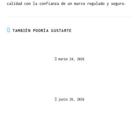
calidad con la confianza de un marco regulado y seguro.
TAMBIÉN PODRÍA GUSTARTE
Betaalopties en inleglimieten bij Pokobet
Casino in Nederland
marzo 24, 2026
Perfect for Novices and Veterans across New
Zealand with Yep Casino
junio 26, 2026
Spinsy Casino setzt auf Strategie für mobile
Endgeräte und veröffentlicht eine hochmoderne
App für die Schweiz.