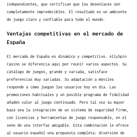
independientes, que certifican que los desenlaces son
completamente impredecibles. El resultado es un ambiente
de juego claro y confiable para todo el mundo.
Ventajas competitivas en el mercado de
España
El mercado de España es dinámico y competitivo. AllySpin
Casino se diferencia aquí por reunir varios aspectos. Su
catálogo de juegos, grande y variada, satisface
preferencias muy variadas. Su adaptación a móviles
responde a cómo juegan los usuarios hoy en día. Las
promociones habituales y un posible programa de fidelidad
añaden valor al juego continuado. Pero tal vez su mayor
baza sea la integración de un sistema de seguridad firme,
con licencias y herramientas de juego responsable, en el
seno de una interfaz amigable. Esta combinación le ofrece
al usuario español una propuesta completa: diversión de