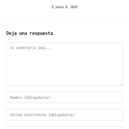
junio 4, 2026
Deja una respuesta