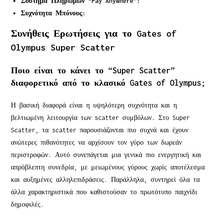
Σύστημα Πληρωμών “Pay Anywhere”:
Συχνότητα Μπόνους:
Συνήθεις Ερωτήσεις για το Gates of
Olympus Super Scatter
Ποιο είναι το κάνει το “Super Scatter”
διαφορετικό από το κλασικό Gates of Olympus;
Η βασική διαφορά είναι η υψηλότερη συχνότητα και η
βελτιωμένη λειτουργία των scatter συμβόλων. Στο Super
Scatter, τα scatter παρουσιάζονται πιο συχνά και έχουν
ανώτερες πιθανότητες να αρχίσουν τον γύρο των δωρεάν
περιστροφών. Αυτό συνεπάγεται μια γενικά πιο ενεργητική και
απρόβλεπτη συνεδρία, με μειωμένους γύρους χωρίς αποτέλεσμα
και αυξημένες αλληλεπιδράσεις. Παράλληλα, συντηρεί όλα τα
άλλα χαρακτηριστικά που καθιστούσαν το πρωτότυπο παιχνίδι
δημοφιλές.