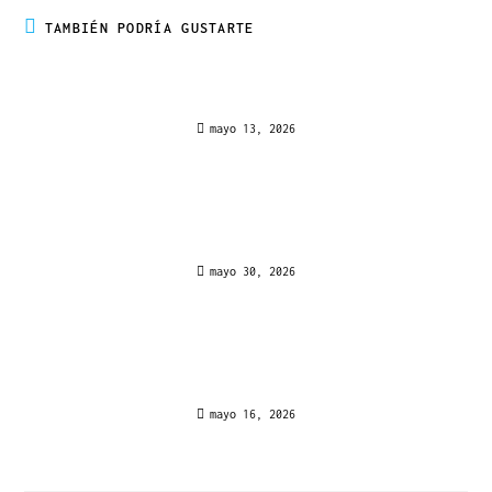
TAMBIÉN PODRÍA GUSTARTE
Speed-Dämon-Modus: Instant Casino optimiert die
Plattformperformance in Österreich
mayo 13, 2026
Wieczorne uspokojenie: Jak Polska Wycisza z
Chicken Coin Slot
mayo 30, 2026
Robocat Casino – Authentieke Spelerervaringen
en Reviews uit België
mayo 16, 2026