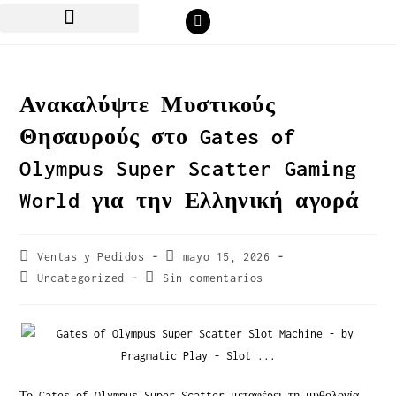
Ανακαλύψτε Μυστικούς
Θησαυρούς στο Gates of
Olympus Super Scatter Gaming
World για την Ελληνική αγορά
Ventas y Pedidos
mayo 15, 2026
Uncategorized
Sin comentarios
Το Gates of Olympus Super Scatter μεταφέρει τη μυθολογία