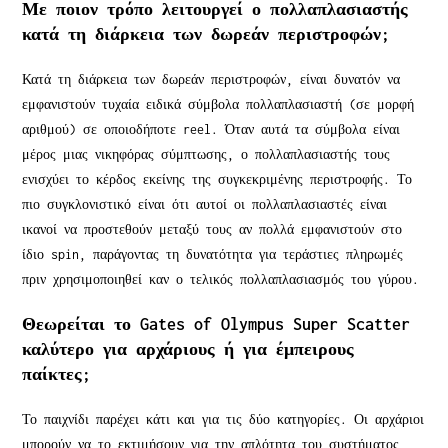
Με ποιον τρόπο λειτουργεί ο πολλαπλασιαστής
κατά τη διάρκεια των δωρεάν περιστροφών;
Κατά τη διάρκεια των δωρεάν περιστροφών, είναι δυνατόν να
εμφανιστούν τυχαία ειδικά σύμβολα πολλαπλασιαστή (σε μορφή
αριθμού) σε οποιοδήποτε reel. Όταν αυτά τα σύμβολα είναι
μέρος μιας νικηφόρας σύμπτωσης, ο πολλαπλασιαστής τους
ενισχύει το κέρδος εκείνης της συγκεκριμένης περιστροφής. Το
πιο συγκλονιστικό είναι ότι αυτοί οι πολλαπλασιαστές είναι
ικανοί να προστεθούν μεταξύ τους αν πολλά εμφανιστούν στο
ίδιο spin, παράγοντας τη δυνατότητα για τεράστιες πληρωμές
πριν χρησιμοποιηθεί καν ο τελικός πολλαπλασιασμός του γύρου.
Θεωρείται το Gates of Olympus Super Scatter
καλύτερο για αρχάριους ή για έμπειρους
παίκτες;
Το παιχνίδι παρέχει κάτι και για τις δύο κατηγορίες. Οι αρχάριοι
μπορούν να το εκτιμήσουν για την απλότητα του συστήματος