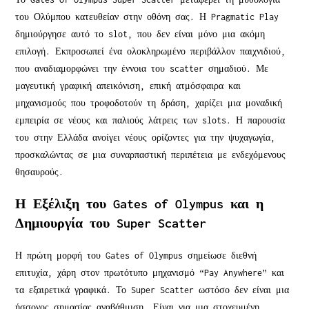
του Ολύμπου κατευθείαν στην οθόνη σας. Η Pragmatic Play
δημιούργησε αυτό το slot, που δεν είναι μόνο μια ακόμη
επιλογή. Εκπροσωπεί ένα ολοκληρωμένο περιβάλλον παιχνιδιού,
που αναδιαμορφώνει την έννοια του scatter σημαδιού. Με
μαγευτική γραφική απεικόνιση, επική ατμόσφαιρα και
μηχανισμούς που τροφοδοτούν τη δράση, χαρίζει μια μοναδική
εμπειρία σε νέους και παλιούς λάτρεις των slots. Η παρουσία
του στην Ελλάδα ανοίγει νέους ορίζοντες για την ψυχαγωγία,
προσκαλώντας σε μια συναρπαστική περιπέτεια με ενδεχόμενους
θησαυρούς.
Η Εξέλιξη του Gates of Olympus και η
Δημιουργία του Super Scatter
Η πρώτη μορφή του Gates of Olympus σημείωσε διεθνή
επιτυχία, χάρη στον πρωτότυπο μηχανισμό “Pay Anywhere” και
τα εξαιρετικά γραφικά. Το Super Scatter ωστόσο δεν είναι μια
ήσσονος σημασίας αναβάθμιση. Είναι για μια στοχευμένη