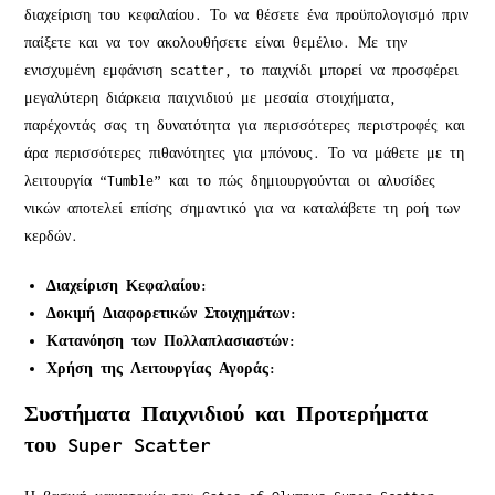
διαχείριση του κεφαλαίου. Το να θέσετε ένα προϋπολογισμό πριν
παίξετε και να τον ακολουθήσετε είναι θεμέλιο. Με την
ενισχυμένη εμφάνιση scatter, το παιχνίδι μπορεί να προσφέρει
μεγαλύτερη διάρκεια παιχνιδιού με μεσαία στοιχήματα,
παρέχοντάς σας τη δυνατότητα για περισσότερες περιστροφές και
άρα περισσότερες πιθανότητες για μπόνους. Το να μάθετε με τη
λειτουργία “Tumble” και το πώς δημιουργούνται οι αλυσίδες
νικών αποτελεί επίσης σημαντικό για να καταλάβετε τη ροή των
κερδών.
Διαχείριση Κεφαλαίου:
Δοκιμή Διαφορετικών Στοιχημάτων:
Κατανόηση των Πολλαπλασιαστών:
Χρήση της Λειτουργίας Αγοράς:
Συστήματα Παιχνιδιού και Προτερήματα
του Super Scatter