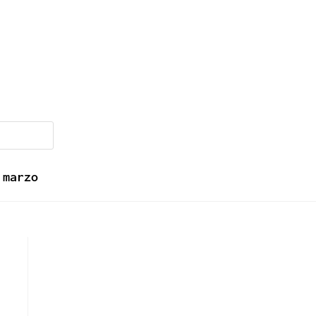
 marzo