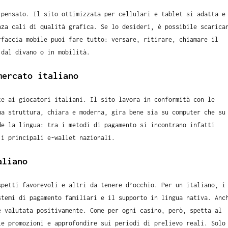
 pensato. Il sito ottimizzata per cellulari e tablet si adatta e
nza cali di qualità grafica. Se lo desideri, è possibile scarica
rfaccia mobile puoi fare tutto: versare, ritirare, chiamare il
 dal divano o in mobilità.
mercato italiano
te ai giocatori italiani. Il sito lavora in conformità con le
ua struttura, chiara e moderna, gira bene sia su computer che su
de la lingua: tra i metodi di pagamento si incontrano infatti
 i principali e-wallet nazionali.
aliano
spetti favorevoli e altri da tenere d’occhio. Per un italiano, i
stemi di pagamento familiari e il supporto in lingua nativa. Anc
e valutata positivamente. Come per ogni casino, però, spetta al
le promozioni e approfondire sui periodi di prelievo reali. Solo