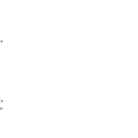
i
te
la
un