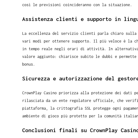
così le previsioni coincideranno con la situazione.
Assistenza clienti e supporto in ling
La eccellenza del servizio clienti parla chiaro sulla
vari modi per ottenere supporto. Il più veloce è la c
in tempo reale negli orari di attività. In alternativ
valore aggiunto: chiarisce subito le dubbi e permette
bonus.
Sicurezza e autorizzazione del gestor
CrownPlay Casino priorizza alla protezione dei dati p
rilasciata da un ente regolatore ufficiale, che verif
piattaforma, la crittografia SSL protegge ogni pagame
ambiente di gioco più protetto per la comunità italia
Conclusioni finali su CrownPlay Casin