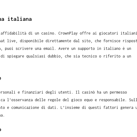
ua italiana
 affidabilità di un casino. CrownPlay offre ai giocatori italian
hat live, disponibile direttamente dal sito, che fornisce rispos
a, puoi scrivere una email. Avere un supporto in italiano è un
 di spiegare qualsiasi dubbio, che sia tecnico o riferito a un
e
ersonali e finanziari degli utenti. Il casinò ha un permesso
ica l’osservanza delle regole del gioco equo e responsabile. Sul
nto e comunicazione di dati. L’insieme di questi fattori genera 
na.
o