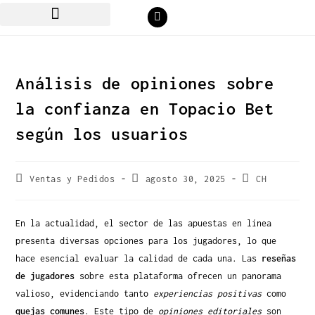
Análisis de opiniones sobre
la confianza en Topacio Bet
según los usuarios
Ventas y Pedidos
agosto 30, 2025
CH
En la actualidad, el sector de las apuestas en línea
presenta diversas opciones para los jugadores, lo que
hace esencial evaluar la calidad de cada una. Las
reseñas
de jugadores
sobre esta plataforma ofrecen un panorama
valioso, evidenciando tanto
experiencias positivas
como
quejas comunes
. Este tipo de
opiniones editoriales
son