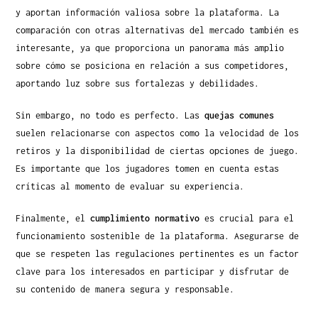
y aportan información valiosa sobre la plataforma. La
comparación con otras alternativas del mercado también es
interesante, ya que proporciona un panorama más amplio
sobre cómo se posiciona en relación a sus competidores,
aportando luz sobre sus fortalezas y debilidades.
Sin embargo, no todo es perfecto. Las
quejas comunes
suelen relacionarse con aspectos como la velocidad de los
retiros y la disponibilidad de ciertas opciones de juego.
Es importante que los jugadores tomen en cuenta estas
críticas al momento de evaluar su experiencia.
Finalmente, el
cumplimiento normativo
es crucial para el
funcionamiento sostenible de la plataforma. Asegurarse de
que se respeten las regulaciones pertinentes es un factor
clave para los interesados en participar y disfrutar de
su contenido de manera segura y responsable.