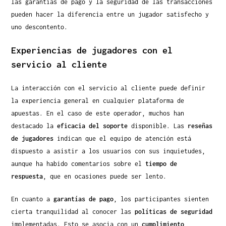
las garantías de pago y la seguridad de las transacciones
pueden hacer la diferencia entre un jugador satisfecho y
uno descontento.
Experiencias de jugadores con el
servicio al cliente
La interacción con el servicio al cliente puede definir
la experiencia general en cualquier plataforma de
apuestas. En el caso de este operador, muchos han
destacado la
eficacia del soporte
disponible. Las
reseñas
de jugadores
indican que el equipo de atención está
dispuesto a asistir a los usuarios con sus inquietudes,
aunque ha habido comentarios sobre el
tiempo de
respuesta
, que en ocasiones puede ser lento.
En cuanto a
garantías de pago
, los participantes sienten
cierta tranquilidad al conocer las
políticas de seguridad
implementadas. Esto se asocia con un
cumplimiento