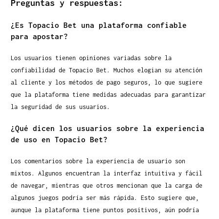
Preguntas y respuestas:
¿Es Topacio Bet una plataforma confiable
para apostar?
Los usuarios tienen opiniones variadas sobre la
confiabilidad de Topacio Bet. Muchos elogian su atención
al cliente y los métodos de pago seguros, lo que sugiere
que la plataforma tiene medidas adecuadas para garantizar
la seguridad de sus usuarios.
¿Qué dicen los usuarios sobre la experiencia
de uso en Topacio Bet?
Los comentarios sobre la experiencia de usuario son
mixtos. Algunos encuentran la interfaz intuitiva y fácil
de navegar, mientras que otros mencionan que la carga de
algunos juegos podría ser más rápida. Esto sugiere que,
aunque la plataforma tiene puntos positivos, aún podría