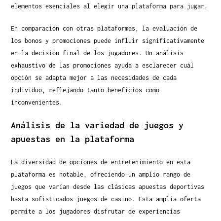
elementos esenciales al elegir una plataforma para jugar.
En comparación con otras plataformas, la evaluación de
los bonos y promociones puede influir significativamente
en la decisión final de los jugadores. Un análisis
exhaustivo de las promociones ayuda a esclarecer cuál
opción se adapta mejor a las necesidades de cada
individuo, reflejando tanto beneficios como
inconvenientes.
Análisis de la variedad de juegos y
apuestas en la plataforma
La diversidad de opciones de entretenimiento en esta
plataforma es notable, ofreciendo un amplio rango de
juegos que varían desde las clásicas apuestas deportivas
hasta sofisticados juegos de casino. Esta amplia oferta
permite a los jugadores disfrutar de experiencias