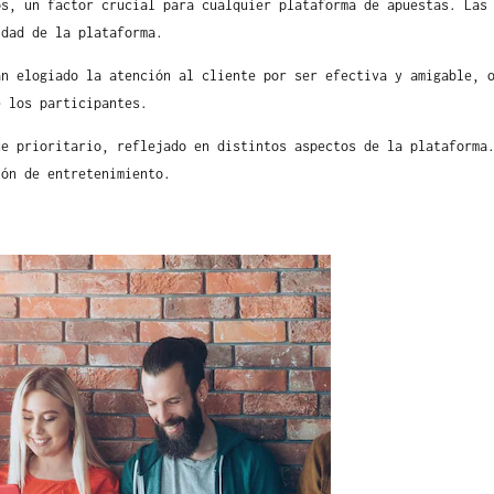
os, un factor crucial para cualquier plataforma de apuestas. Las
idad de la plataforma.
an elogiado la atención al cliente por ser efectiva y amigable, 
e los participantes.
ue prioritario, reflejado en distintos aspectos de la plataforma
ión de entretenimiento.