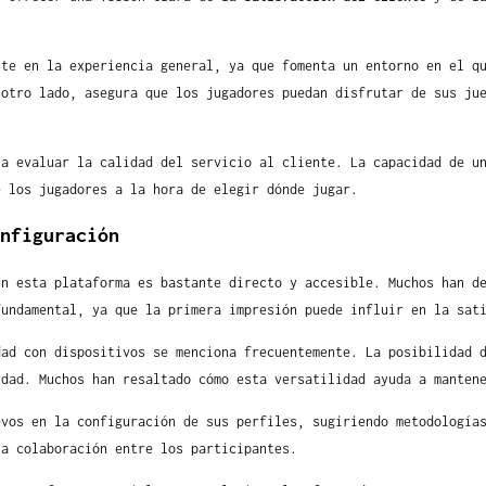
te en la experiencia general, ya que fomenta un entorno en el q
 otro lado, asegura que los jugadores puedan disfrutar de sus ju
a evaluar la calidad del servicio al cliente. La capacidad de un
e los jugadores a la hora de elegir dónde jugar.
nfiguración
en esta plataforma es bastante directo y accesible. Muchos han d
fundamental, ya que la primera impresión puede influir en la sat
dad con dispositivos se menciona frecuentemente. La posibilidad 
idad. Muchos han resaltado cómo esta versatilidad ayuda a manten
evos en la configuración de sus perfiles, sugiriendo metodología
la colaboración entre los participantes.