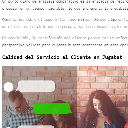
Un punto digno de análisis comparativo es la eficacia de retir
procesan en un tiempo razonable, lo que incrementa la credibil
Comentarios sobre el soporte han sido mixtos. Aunque algunos h
de ofrecer un servicio que responda a las necesidades reales d
En conclusión, la satisfacción del cliente parece ser un enfoq
perspectiva valiosa para quienes buscan adentrarse en esta opc
Calidad del Servicio al Cliente en Jugabet