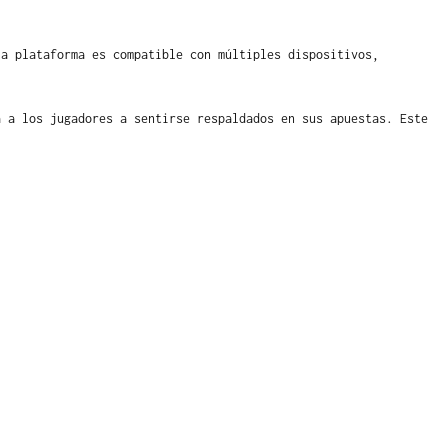
la plataforma es compatible con múltiples dispositivos,
a a los jugadores a sentirse respaldados en sus apuestas. Este