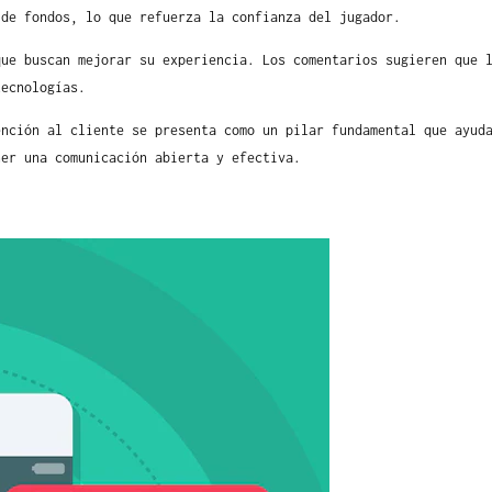
 de fondos, lo que refuerza la confianza del jugador.
que buscan mejorar su experiencia. Los comentarios sugieren que 
tecnologías.
ención al cliente se presenta como un pilar fundamental que ayud
ner una comunicación abierta y efectiva.