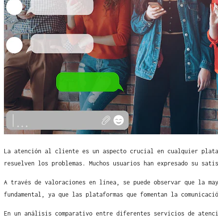
La atención al cliente es un aspecto crucial en cualquier plat
resuelven los problemas. Muchos usuarios han expresado su sati
A través de valoraciones en línea, se puede observar que la ma
fundamental, ya que las plataformas que fomentan la comunicaci
En un análisis comparativo entre diferentes servicios de atenc