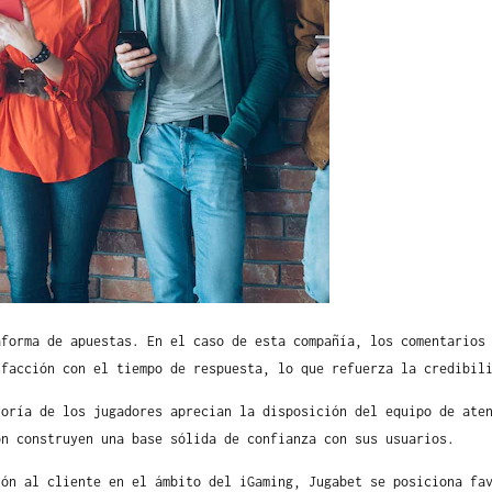
aforma de apuestas. En el caso de esta compañía, los comentarios
sfacción con el tiempo de respuesta, lo que refuerza la credibil
yoría de los jugadores aprecian la disposición del equipo de ate
ón construyen una base sólida de confianza con sus usuarios.
ión al cliente en el ámbito del iGaming, Jugabet se posiciona fa